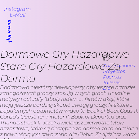
Instagram
E-Mail
Karen Byk
Darmowe Gry Hazardowe
Stare Gry Hazardowe Za
Publicaciones
Proyectos
Darmo
Poemas
Talleres
Dodatkowo niektórzy deweloperzy, aby jeszcze bardziej
Bio
zaangażować graczy, stosują w tych grach unikalne
motywy i actually fabuły rodem z . filmów akcji, które
mają jeszcze bardziej skupić uwagę graczy. Niektóre z
popularnych automatów wideo to Book of Buat Gods II,
Gonzo’s Quest, Terminator II, Book of Departed oraz
Thunderstruck II. Jeżeli uwielbiasz pierwotne tytuły
hazardowe, które są dostępne za darmo, to ta odmiana
z pewnością jest stworzona dla Ciebie. Znajdziesz watts