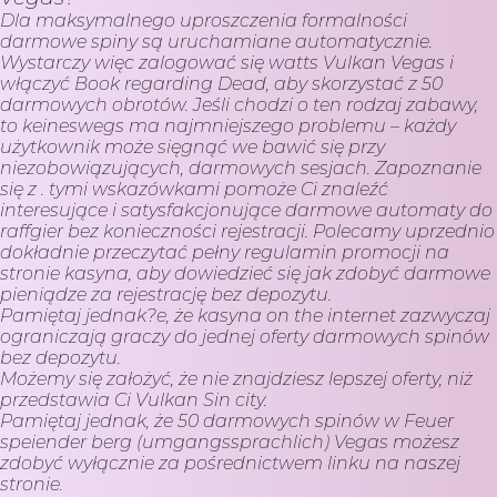
Dla maksymalnego uproszczenia formalności
darmowe spiny są uruchamiane automatycznie.
Wystarczy więc zalogować się watts Vulkan Vegas i
włączyć Book regarding Dead, aby skorzystać z 50
darmowych obrotów. Jeśli chodzi o ten rodzaj zabawy,
to keineswegs ma najmniejszego problemu – każdy
użytkownik może sięgnąć we bawić się przy
niezobowiązujących, darmowych sesjach. Zapoznanie
się z . tymi wskazówkami pomoże Ci znaleźć
interesujące i satysfakcjonujące darmowe automaty do
raffgier bez konieczności rejestracji. Polecamy uprzednio
dokładnie przeczytać pełny regulamin promocji na
stronie kasyna, aby dowiedzieć się jak zdobyć darmowe
pieniądze za rejestrację bez depozytu.
Pamiętaj jednak?e, że kasyna on the internet zazwyczaj
ograniczają graczy do jednej oferty darmowych spinów
bez depozytu.
Możemy się założyć, że nie znajdziesz lepszej oferty, niż
przedstawia Ci Vulkan Sin city.
Pamiętaj jednak, że 50 darmowych spinów w Feuer
speiender berg (umgangssprachlich) Vegas możesz
zdobyć wyłącznie za pośrednictwem linku na naszej
stronie.