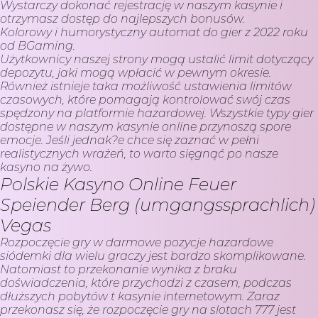
Wystarczy dokonać rejestrację w naszym kasynie i
otrzymasz dostęp do najlepszych bonusów.
Kolorowy i humorystyczny automat do gier z 2022 roku
od BGaming.
Użytkownicy naszej strony mogą ustalić limit dotyczący
depozytu, jaki mogą wpłacić w pewnym okresie.
Również istnieje taka możliwość ustawienia limitów
czasowych, które pomagają kontrolować swój czas
spędzony na platformie hazardowej. Wszystkie typy gier
dostępne w naszym kasynie online przynoszą spore
emocje. Jeśli jednak?e chce się zaznać w pełni
realistycznych wrażeń, to warto sięgnąć po nasze
kasyno na żywo.
Polskie Kasyno Online Feuer
Speiender Berg (umgangssprachlich)
Vegas
Rozpoczęcie gry w darmowe pozycje hazardowe
siódemki dla wielu graczy jest bardzo skomplikowane.
Natomiast to przekonanie wynika z braku
doświadczenia, które przychodzi z czasem, podczas
dłuższych pobytów t kasynie internetowym. Zaraz
przekonasz się, że rozpoczęcie gry na slotach 777 jest