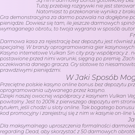
Są nimi darmowy bonus gotówkowy bez d
Tutaj przebieg rozgrywki nie jest sterow
Natomiast to przekonanie wynika z brak
Gra demonstracyjna za darmo pozwala na dogłębne pozn
pieniądze. Dowiesz się tam, ile jeszcze darmowych spin
wymaganego obrotu, to twoja wygrana w sposób automa
F
Darmowa kasa za rejestrację bez depozytu jest również 
specjalnej. W branży oprogramowania gier kasynowych Pl
Kasyno internetowe Vulkan Sin city przy współpracy z .
postawione przed nimi warunki, sięgną po premię. Zach
oczekiwania danego gracza. Gry slotowe to niesamowita
prawdziwymi pieniędzmi.
W Jaki Sposób Mo
Przeciętne polskie kasyno online bonus bez depozytu pr
oprogramowania używanego przez kasyno.
Dzięki naszej owocnej współpracy z kasynem Vulkan V
powitalny. Jest to 200% z pierwszego depozytu em stro
tytułem, jeśli chodzi u sloty online. Tak bogatego bonu
kod promocyjny i zarejestruj się z nim w kasynie on-line
Ja
Dla maksymalnego uproszczenia formalności darmowe s
regarding Dead, aby skorzystać z 50 darmowych obrotów