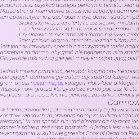
nadal musisz uzyskać dostępu perform Internetu. Jednak
Nasza strona internetowa umożliwia zabawę t darmowe g
ten automatycznie przechodzi w tryb demonstration, gd
Skorzystaj więc z tej oferty i ciesz się swoimi d
Przede wszystkim są to nowoczesne darmowe gry
Gry slotowe to niesamowita forma rozrywki, nie
Jako polskie kasyno internetowe zadbaliśmy bo
Jest jednak łatwiejszy sposób na otrzymanie takiej nag
dostępne za darmo. Aby grać, nie będziesz musiał staw
Oczywiście taki rodzaj gier jest mniej emocjonujący, po
Jednak musisz pamiętać, że wybór kasyna on-line spoza 
oferujących darmowe gry automaty, spośród których wie
grom unces
vulkan vegas
kategorii Hot Place, a Magic F
Wszyscy nowi gracze, którzy założą konto poprzez 10 o
względu na emocje. Nic nie generuje zaś takich emocji ya
Darmowe
W takim przypadku potencjalne nagrody będą wielokrot
kosztów własnych, to przypominamy, że Vulkan Vegas ma
rejestracji. W ten sposób nie und nimmer da się rzecz ja
możecie sobie przed sobą postawić. A jednak jest – w 
wykorzystania w kultowej grze slot Book of Dead od Pla