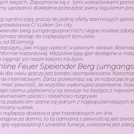
ch sesjach. Zapoznanie się z . tymi wskazówkami pomoż
camy uprzednio dokładnie przeczytać pełny regulamin pro
zaj ograniczają graczy do jednej oferty darmowych spinó
ż przedstawia Ci Vulkan Sin city.
eiender berg (umgangssprachlich) Vegas możesz zdobyć 
rzymasz dostęp do najlepszych bonusów.
ku od BGaming.
 depozytu, jaki mogą wpłacić w pewnym okresie. Również
ormie hazardowej. Wszystkie typy gier dostępne w naszy
to sięgnąć po nasze kasyno na żywo.
nline Feuer Speiender Berg (umgangs
 dla wielu graczy jest bardzo skomplikowane. Natomias
ie internetowym. Zaraz przekonasz się, że rozpoczęcie g
by mieć pewność, że wszystko wykonujesz poprawnie. Nasi
zięki czemu użytkownicy są zawsze na bieżąco z najważn
wnieniem jakości i rzetelności rozgrywki.
a zadatki em stanie się jednym z najpopularniejszych ka
miany ruletek.
o najlepszy dostawca gier hazardowych on-line.
dostępne za darmo, to ta odmiana z pewnością jest stworz
 grę wyposażoną t unikalne funkcje, wskazane jest zde