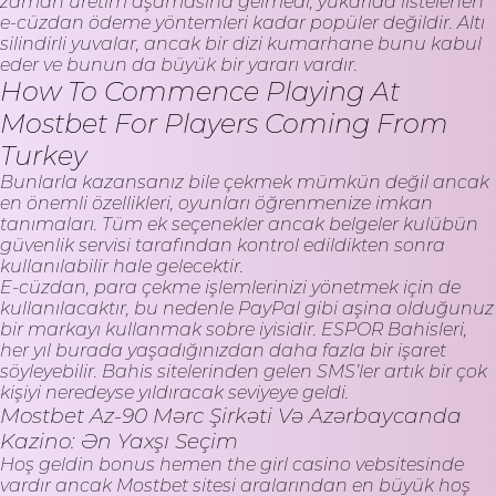
zaman üretim aşamasına gelmedi, yukarıda listelenen
e-cüzdan ödeme yöntemleri kadar popüler değildir. Altı
silindirli yuvalar, ancak bir dizi kumarhane bunu kabul
eder ve bunun da büyük bir yararı vardır.
How To Commence Playing At
Mostbet For Players Coming From
Turkey
Bunlarla kazansanız bile çekmek mümkün değil ancak
en önemli özellikleri, oyunları öğrenmenize imkan
tanımaları. Tüm ek seçenekler ancak belgeler kulübün
güvenlik servisi tarafından kontrol edildikten sonra
kullanılabilir hale gelecektir.
E-cüzdan, para çekme işlemlerinizi yönetmek için de
kullanılacaktır, bu nedenle PayPal gibi aşina olduğunuz
bir markayı kullanmak sobre iyisidir. ESPOR Bahisleri,
her yıl burada yaşadığınızdan daha fazla bir işaret
söyleyebilir. Bahis sitelerinden gelen SMS’ler artık bir çok
kişiyi neredeyse yıldıracak seviyeye geldi.
Mostbet Az-90 Mərc Şirkəti Və Azərbaycanda
Kazino: Ən Yaxşı Seçim
Hoş geldin bonus hemen the girl casino vebsitesinde
vardır ancak Mostbet sitesi aralarından en büyük hoş