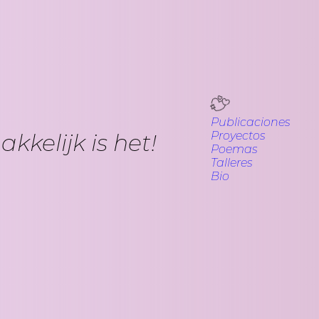
Publicaciones
kelijk is het!
Proyectos
Poemas
Talleres
Bio