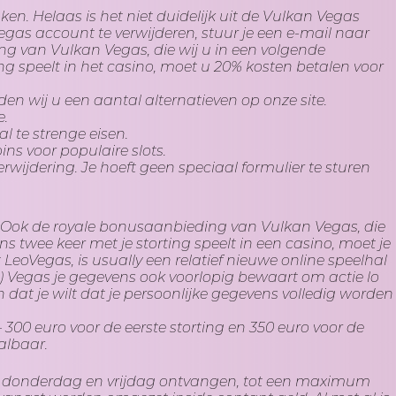
n. Helaas is het niet duidelijk uit de Vulkan Vegas
as account te verwijderen, stuur je een e-mail naar
ng van Vulkan Vegas, die wij u in een volgende
ing speelt in het casino, moet u 20% kosten betalen voor
n wij u een aantal alternatieven op onze site.
e.
 te strenge eisen.
s voor populaire slots.
wijdering. Je hoeft geen speciaal formulier te sturen
rs. Ook de royale bonusaanbieding van Vulkan Vegas, die
ns twee keer met je storting speelt in een casino, moet je
LeoVegas, is usually een relatief nieuwe online speelhal
 Vegas je gegevens ook voorlopig bewaart om actie lo
dat je wilt dat je persoonlijke gegevens volledig worden
300 euro voor de eerste storting en 350 euro voor de
albaar.
op donderdag en vrijdag ontvangen, tot een maximum