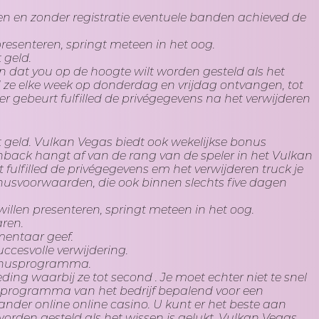
n en zonder registratie eventuele banden achieved de
resenteren, springt meteen in het oog.
 geld.
n dat you op de hoogte wilt worden gesteld als het
d ze elke week op donderdag en vrijdag ontvangen, tot
 gebeurt fulfilled de privégegevens na het verwijderen
 geld. Vulkan Vegas biedt ook wekelijkse bonus
hback hangt af van de rang van de speler in het Vulkan
lfilled de privégegevens em het verwijderen truck je
usvoorwaarden, die ook binnen slechts five dagen
illen presenteren, springt meteen in het oog.
aren.
mentaar geef.
ccesvolle verwijdering.
bonusprogramma.
ng waarbij ze tot second . Je moet echter niet te snel
nusprogramma van het bedrijf bepalend voor een
er online online casino. U kunt er het beste aan
orden gesteld als het wissen is gelukt. Vulkan Vegas,