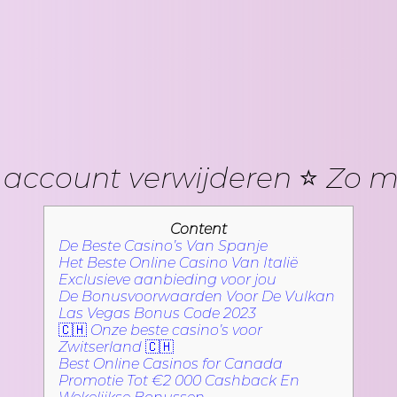
account verwijderen ⭐️ Zo mak
Content
De Beste Casino’s Van Spanje
Het Beste Online Casino Van Italië
Exclusieve aanbieding voor jou
De Bonusvoorwaarden Voor De Vulkan
Las Vegas Bonus Code 2023
🇨🇭 Onze beste casino’s voor
Zwitserland 🇨🇭
Best Online Casinos for Canada
Promotie Tot €2 000 Cashback En