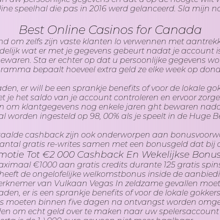
nline speelhal die pas in 2016 werd gelanceerd. Sla mijn
Best Online Casinos for Canada
d om zelfs zijn vaste klanten lo verwennen met aantrekke
lijk wat er met je gegevens gebeurt nadat je account is v
waren. Sta er echter op dat u persoonlijke gegevens wor
ogramma bepaalt hoeveel extra geld ze elke week op do
n, er will be een sprankje benefits of voor de lokale gok
 je het saldo van je account controleren en ervoor zorg
len om klantgegevens nog enkele jaren ght bewaren nadat
al worden ingesteld op 98, 00% als je speelt in de Huge 
etaalde cashback zijn ook onderworpen aan bonusvoorw
antal gratis re-writes samen met een bonusgeld dat bij d
motie Tot €2 000 Cashback En Wekelijkse Bonu
maal €1000 aan gratis credits durante 125 gratis spins.
heeft de ongelofelijke welkomstbonus inside de aanbieding
werknemer van Vulkaan Vegas In zeldzame gevallen moet
en, er is een sprankje benefits of voor de lokale gokkers
nus moeten binnen five dagen na ontvangst worden omgez
en om echt geld over te maken naar uw spelersaccount