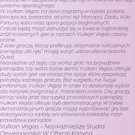
systemu operacyjnego.
W Vulkan Vegas na żywo zagramy w ruletki, pokera,
blackjacka, bakarata, alcohol też Monopol, Dadu, Koło
Fortuny, kości oraz sporo pozycji oryginalnych.
Gracze będą mogli zanurzyć się w świecie najbardziej
zróżnicowanych gier w ramach Vulkan Vegas casino
online.
Z kolei gracze, którzy preferują otrzymanie wirtualnych
pieniędzy „do ręki” mogą wziąć udział ofercie Sobota
Quest.
Niezależnie od tego, czy wolisz grać na prawdziwe
pieniądze, czy watts trybie demo, Vulkan Vegas oferuje
duży wybór gier we elastyczne opcje, które zaspokoją
potrzeby każdego gracza. Bez względu na Twoje
preferencje, Vulkan Vegas in order to doskonały wybór
dla rozrywki związanej z . hazardem online. Dla graczy,
którzy wolą grać bez ryzyka prawdziwych pieniędzy,
Vulkan Vegas oferuje tryb demonstracyjny. W trybie
demonstracyjnym gracze mogą wypróbować gry bez
dokonywania wpłaty ani stawiania zakładów mhh
prawdziwe pieniądze.
Vulkan Vegas – Najważniejsze Studia
Deweloperskie W Ofercie Kasyna