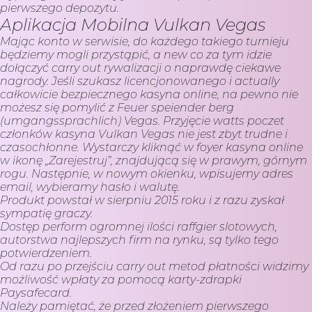
pierwszego depozytu.
Aplikacja Mobilna Vulkan Vegas
Mając konto w serwisie, do każdego takiego turnieju
będziemy mogli przystąpić, a new co za tym idzie
dołączyć carry out rywalizacji o naprawdę ciekawe
nagrody. Jeśli szukasz licencjonowanego i actually
całkowicie bezpiecznego kasyna online, na pewno nie
możesz się pomylić z Feuer speiender berg
(umgangssprachlich) Vegas. Przyjęcie watts poczet
członków kasyna Vulkan Vegas nie jest zbyt trudne i
czasochłonne. Wystarczy kliknąć w foyer kasyna online
w ikonę „Zarejestruj”, znajdującą się w prawym, górnym
rogu. Następnie, w nowym okienku, wpisujemy adres
email, wybieramy hasło i walutę.
Produkt powstał w sierpniu 2015 roku i z razu zyskał
sympatię graczy.
Dostęp perform ogromnej ilości raffgier slotowych,
autorstwa najlepszych firm na rynku, są tylko tego
potwierdzeniem.
Od razu po przejściu carry out metod płatności widzimy
możliwość wpłaty za pomocą karty-zdrapki
Paysafecard.
Należy pamiętać, że przed złożeniem pierwszego