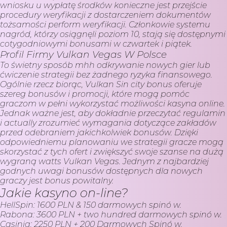
wniosku u wypłatę środków konieczne jest przejście
procedury weryfikacji z dostarczeniem dokumentów
tożsamości perform weryfikacji. Członkowie systemu
nagród, którzy osiągnęli poziom 10, stają się dostępnymi
cotygodniowymi bonusami w czwartek i piątek.
Profil Firmy Vulkan Vegas W Polsce
To świetny sposób mhh odkrywanie nowych gier lub
ćwiczenie strategii bez żadnego ryzyka finansowego.
Ogólnie rzecz biorąc, Vulkan Sin city bonus oferuje
szereg bonusów i promocji, które mogą pomóc
graczom w pełni wykorzystać możliwości kasyna online.
Jednak ważne jest, aby dokładnie przeczytać regulamin
i actually zrozumieć wymagania dotyczące zakładów
przed odebraniem jakichkolwiek bonusów. Dzięki
odpowiedniemu planowaniu we strategii gracze mogą
skorzystać z tych ofert i zwiększyć swoje szanse na dużą
wygraną watts Vulkan Vegas. Jednym z najbardziej
godnych uwagi bonusów dostępnych dla nowych
graczy jest bonus powitalny.
Jakie kasyno on-line?
HellSpin: 1600 PLN & 150 darmowych spinó w.
Rabona: 3600 PLN + two hundred darmowych spinó w.
Casinia: 2250 PLN + 200 Darmowych Spinó w.