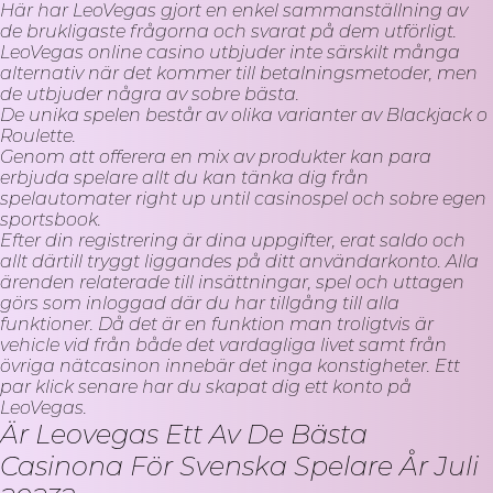
Här har LeoVegas gjort en enkel sammanställning av
de brukligaste frågorna och svarat på dem utförligt.
LeoVegas online casino utbjuder inte särskilt många
alternativ när det kommer till betalningsmetoder, men
de utbjuder några av sobre bästa.
De unika spelen består av olika varianter av Blackjack o
Roulette.
Genom att offerera en mix av produkter kan para
erbjuda spelare allt du kan tänka dig från
spelautomater right up until casinospel och sobre egen
sportsbook.
Efter din registrering är dina uppgifter, erat saldo och
allt därtill tryggt liggandes på ditt användarkonto. Alla
ärenden relaterade till insättningar, spel och uttagen
görs som inloggad där du har tillgång till alla
funktioner. Då det är en funktion man troligtvis är
vehicle vid från både det vardagliga livet samt från
övriga nätcasinon innebär det inga konstigheter. Ett
par klick senare har du skapat dig ett konto på
LeoVegas.
Är Leovegas Ett Av De Bästa
Casinona För Svenska Spelare År Juli