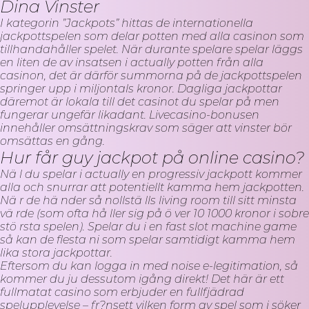
Dina Vinster
I kategorin ”Jackpots” hittas de internationella
jackpottspelen som delar potten med alla casinon som
tillhandahåller spelet. När durante spelare spelar läggs
en liten de av insatsen i actually potten från alla
casinon, det är därför summorna på de jackpottspelen
springer upp i miljontals kronor. Dagliga jackpottar
däremot är lokala till det casinot du spelar på men
fungerar ungefär likadant. Livecasino-bonusen
innehåller omsättningskrav som säger att vinster bör
omsättas en gång.
Hur får guy jackpot på online casino?
Nä l du spelar i actually en progressiv jackpott kommer
alla och snurrar att potentiellt kamma hem jackpotten.
Nä r de hä nder så nollstä lls living room till sitt minsta
vä rde (som ofta hå ller sig på ö ver 10 1000 kronor i sobre
stö rsta spelen). Spelar du i en fast slot machine game
så kan de flesta ni som spelar samtidigt kamma hem
lika stora jackpottar.
Eftersom du kan logga in med noise e-legitimation, så
kommer du ju dessutom igång direkt! Det här är ett
fullmatat casino som erbjuder en fullfjädrad
spelupplevelse – fr?nsett vilken form av spel som i söker