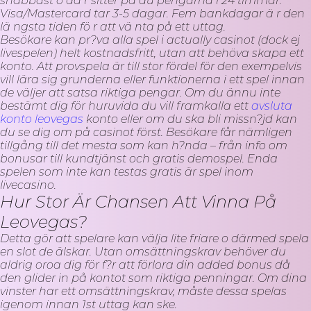
snabbast o dä r sitter på du pengarna i 24 timmar.
Visa/Mastercard tar 3-5 dagar. Fem bankdagar ä r den
lä ngsta tiden fö r att vä nta på ett uttag.
Besökare kan pr?va alla spel i actually casinot (dock ej
livespelen) helt kostnadsfritt, utan att behöva skapa ett
konto. Att provspela är till stor fördel för den exempelvis
vill lära sig grunderna eller funktionerna i ett spel innan
de väljer att satsa riktiga pengar. Om du ännu inte
bestämt dig för huruvida du vill framkalla ett
avsluta
konto leovegas
konto eller om du ska bli missn?jd kan
du se dig om på casinot först. Besökare får nämligen
tillgång till det mesta som kan h?nda – från info om
bonusar till kundtjänst och gratis demospel. Enda
spelen som inte kan testas gratis är spel inom
livecasino.
Hur Stor Är Chansen Att Vinna På
Leovegas?
Detta gör att spelare kan välja lite friare o därmed spela
en slot de älskar. Utan omsättningskrav behöver du
aldrig oroa dig för f?r att förlora din added bonus då
den glider in på kontot som riktiga penningar. Om dina
vinster har ett omsättningskrav, måste dessa spelas
igenom innan 1st uttag kan ske.