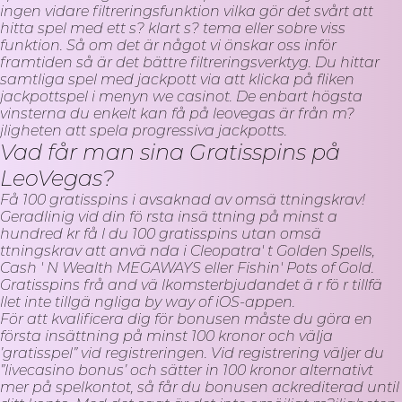
ingen vidare filtreringsfunktion vilka gör det svårt att
hitta spel med ett s? klart s? tema eller sobre viss
funktion. Så om det är något vi önskar oss inför
framtiden så är det bättre filtreringsverktyg. Du hittar
samtliga spel med jackpott via att klicka på fliken
jackpottspel i menyn we casinot. De enbart högsta
vinsterna du enkelt kan få på leovegas är från m?
jligheten att spela progressiva jackpotts.
Vad får man sina Gratisspins på
LeoVegas?
Få 100 gratisspins i avsaknad av omsä ttningskrav!
Geradlinig vid din fö rsta insä ttning på minst a
hundred kr få l du 100 gratisspins utan omsä
ttningskrav att anvä nda i Cleopatra' t Golden Spells,
Cash ' N Wealth MEGAWAYS eller Fishin' Pots of Gold.
Gratisspins frå and vä lkomsterbjudandet ä r fö r tillfä
llet inte tillgä ngliga by way of iOS-appen.
För att kvalificera dig för bonusen måste du göra en
första insättning på minst 100 kronor och välja
’gratisspel” vid registreringen. Vid registrering väljer du
”livecasino bonus’ och sätter in 100 kronor alternativt
mer på spelkontot, så får du bonusen ackrediterad until