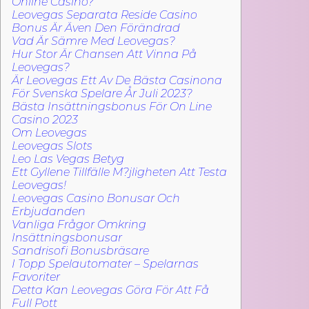
Online Casino?
Leovegas Separata Reside Casino
Bonus Är Även Den Förändrad
Vad Är Sämre Med Leovegas?
Hur Stor Är Chansen Att Vinna På
Leovegas?
Är Leovegas Ett Av De Bästa Casinona
För Svenska Spelare År Juli 2023?
Bästa Insättningsbonus För On Line
Casino 2023
Om Leovegas
Leovegas Slots
Leo Las Vegas Betyg
Ett Gyllene Tillfälle M?jligheten Att Testa
Leovegas!
Leovegas Casino Bonusar Och
Erbjudanden
Vanliga Frågor Omkring
Insättningsbonusar
Sandrisofi Bonusbräsare
I Topp Spelautomater – Spelarnas
Favoriter
Detta Kan Leovegas Göra För Att Få
Full Pott