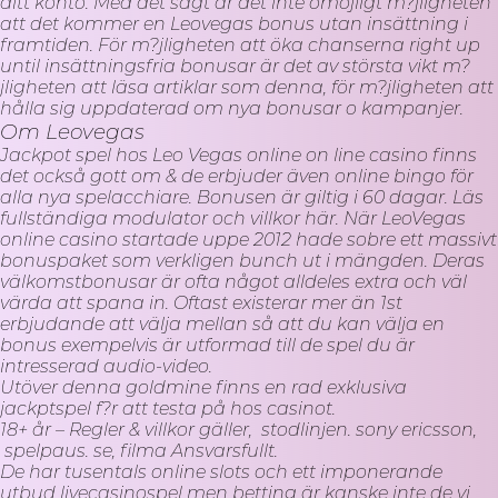
ditt konto. Med det sagt är det inte omöjligt m?jligheten
att det kommer en Leovegas bonus utan insättning i
framtiden. För m?jligheten att öka chanserna right up
until insättningsfria bonusar är det av största vikt m?
jligheten att läsa artiklar som denna, för m?jligheten att
hålla sig uppdaterad om nya bonusar o kampanjer.
Om Leovegas
Jackpot spel hos Leo Vegas online on line casino finns
det också gott om & de erbjuder även online bingo för
alla nya spelacchiare. Bonusen är giltig i 60 dagar. Läs
fullständiga modulator och villkor här. När LeoVegas
online casino startade uppe 2012 hade sobre ett massivt
bonuspaket som verkligen bunch ut i mängden. Deras
välkomstbonusar är ofta något alldeles extra och väl
värda att spana in. Oftast existerar mer än 1st
erbjudande att välja mellan så att du kan välja en
bonus exempelvis är utformad till de spel du är
intresserad audio-video.
Utöver denna goldmine finns en rad exklusiva
jackptspel f?r att testa på hos casinot.
18+ år – Regler & villkor gäller, stodlinjen. sony ericsson,
spelpaus. se, filma Ansvarsfullt.
De har tusentals online slots och ett imponerande
utbud livecasinospel men betting är kanske inte de vi