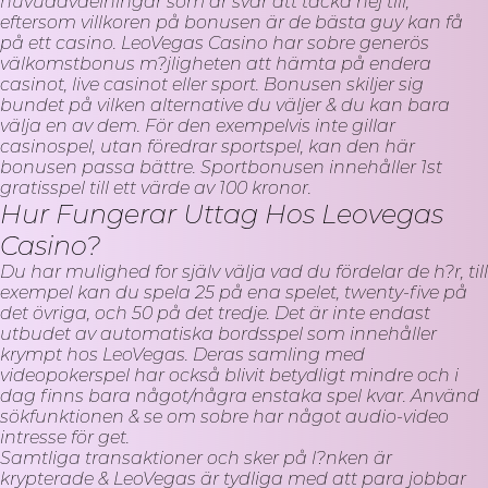
huvudavdelningar som är svår att tacka nej till,
eftersom villkoren på bonusen är de bästa guy kan få
på ett casino. LeoVegas Casino har sobre generös
välkomstbonus m?jligheten att hämta på endera
casinot, live casinot eller sport. Bonusen skiljer sig
bundet på vilken alternative du väljer & du kan bara
välja en av dem. För den exempelvis inte gillar
casinospel, utan föredrar sportspel, kan den här
bonusen passa bättre. Sportbonusen innehåller 1st
gratisspel till ett värde av 100 kronor.
Hur Fungerar Uttag Hos Leovegas
Casino?
Du har mulighed for själv välja vad du fördelar de h?r, till
exempel kan du spela 25 på ena spelet, twenty-five på
det övriga, och 50 på det tredje. Det är inte endast
utbudet av automatiska bordsspel som innehåller
krympt hos LeoVegas. Deras samling med
videopokerspel har också blivit betydligt mindre och i
dag finns bara något/några enstaka spel kvar. Använd
sökfunktionen & se om sobre har något audio-video
intresse för get.
Samtliga transaktioner och sker på l?nken är
krypterade & LeoVegas är tydliga med att para jobbar