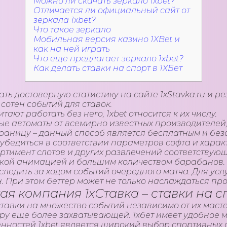
Можно ли скачать зеркало 1xbet?
Отличается ли официальный сайт от
зеркала 1xbet?
Что такое зеркало
Мобильная версия казино 1XBet и
как на ней играть
Что еще предлагает зеркало 1xbet?
Как делать ставки на спорт в 1ХБет
ь достоверную статистику на сайте 1xStavka.ru и р
сотен событий для ставок.
ют работать без него, 1xbet относится к их числу.
ые автоматы от всемирно известных производителей, 
раницу – данный способ является бесплатным и без
 убедиться в соответствии параметров софта и хара
тимент слотов и других развлечений соответствующ
яркой анимацией и большим количеством барабанов
следить за ходом событий очередного матча. Для ус
 При этом беттер может не только наслаждаться про
я компания 1хСтавка – ставки на 
 ставки на множество событий независимо от их маст
гру еще более захватывающей. 1хбет имеет удобное 
енностей 1xbet является широкий выбор спортивных с