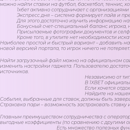
можно найти ставки на футбол, баскетбол, теннис, х
1хбет активно сотрудничает с организациями 
Экспресс дня – система формирует лайв и пре
Для этого достаточно изучить информацию на 
Бонусный счет-специальный баланс игрока, 
Присылаемые фотографии документов и селфи
Кроме того, в утилите нет необходимости иск
Наиболее простой и быстрый вариант – добавить на
новой версией портала, то игрок ничего не потеряет
Найти загрузочный файл можно на официальном сайт
изменить настройки гаджета. Пользователю достато
источников.
Независимо от ти
В 1XBET официаль
Если хочется отдо
Найдите на нашем 
События, выбранные для ставок, должны быть завер
Страховка пари – возможность застраховать ставку 
Главным преимуществом сотрудничества с оператор
выгодные коэффициенты (по сравнению с другими оп
Есть множество полезных функ