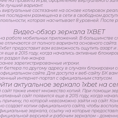
ие на правила игры, оформление виртуального зала,
бе лучший вариант.
ь виртуальные состязания на основе котировок реал
ня последнем размещена в сети в свободном доступ
лояльности, которая насчитывает 8 уровней. После 
Видео-обзор зеркала 1XBET
на работе мобильных приложений. В большинстве с
не отличаются от полного варианта основного сайта.
хбет предоставит вам возможность ощутить азарт и 
 еще в 2015 году, когда начались активные блокиро
 раздел live-жанра.
о ранее зарегистрированные игроки.
 беттера по другому адресу в случаях блокировки с
 официальном сайте. Для доступа к веб-сайту БК вам
енный интернет-портал с официальным статусом.
айти актуальное зеркало 1xbet на се
й сайт также имеет множество копий. При помощи зе
ативный сайт появился еще в 2015 году, когда нача
причину, по которой невозможно зайти на сайт. Ко
 создает копии официального сайта, чтобы восполь
официальные зеркала, ссылку на которые предостав
официальной версией и рабочим зеркалом – доменно