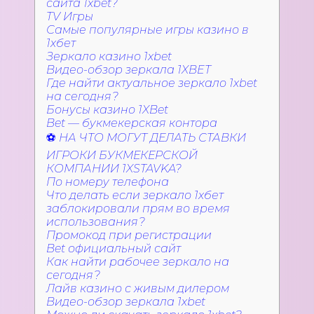
сайта 1xbet?
TV Игры
Самые популярные игры казино в
1хбет
Зеркало казино 1xbet
Видео-обзор зеркала 1XBET
Где найти актуальное зеркало 1xbet
на сегодня?
Бонусы казино 1XBet
Bet — букмекерская контора
⚽ НА ЧТО МОГУТ ДЕЛАТЬ СТАВКИ
ИГРОКИ БУКМЕКЕРСКОЙ
КОМПАНИИ 1XSTAVKA?
По номеру телефона
Что делать если зеркало 1хбет
заблокировали прям во время
использования?
Промокод при регистрации
Bet официальный сайт
Как найти рабочее зеркало на
сегодня?
Лайв казино с живым дилером
Видео-обзор зеркала 1xbet