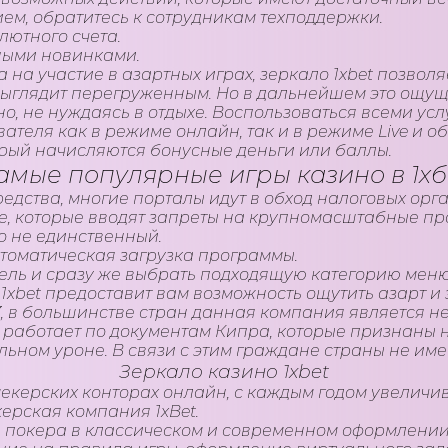
ем, обратитесь к сотрудникам техподдержки.
ютного счета.
ными новинками.
 на участие в азартных играх, зеркало 1xbet позвол
 выглядит перегруженным. Но в дальнейшем это ощу
о, не нуждаясь в отдыхе. Воспользоваться всеми ус
ателя как в режиме онлайн, так и в режиме Live и о
рый начисляются бонусные деньги или баллы.
амые популярные игры казино в 1хб
редства, многие порталы идут в обход налоговых орг
, которые вводят запреты на крупномасштабные прое
о не единственный.
втоматическая загрузка программы.
ель и сразу же выбрать подходящую категорию меню
xbet предоставит вам возможность ощутить азарт и 
Z, в большинстве стран данная компания является н
кер работает по документам Кипра, которые признаны
ьном уроне. В связи с этим граждане страны не имею
Зеркало казино 1xbet
мекерских конторах онлайн, с каждым годом увеличи
ерская компания 1xBet.
и покера в классическом и современном оформлении