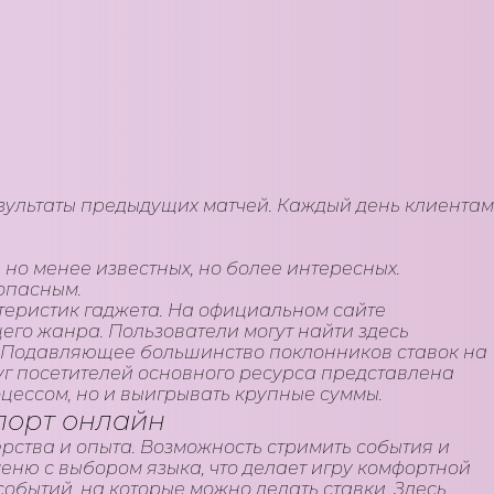
езультаты предыдущих матчей. Каждый день клиентам
но менее известных, но более интересных.
опасным.
ктеристик гаджета. На официальном сайте
его жанра. Пользователи могут найти здесь
. Подавляющее большинство поклонников ставок на
луг посетителей основного ресурса представлена
цессом, но и выигрывать крупные суммы.
спорт онлайн
ерства и опыта. Возможность стримить события и
меню с выбором языка, что делает игру комфортной
обытий, на которые можно делать ставки. Здесь