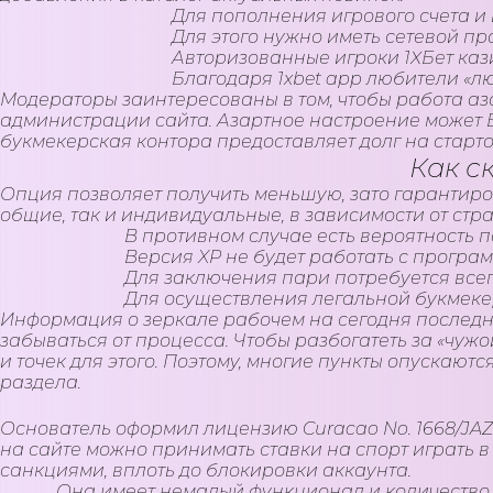
Для пополнения игрового счета и
Для этого нужно иметь сетевой п
Авторизованные игроки 1ХБет кази
Благодаря 1xbet app любители «люб
Модераторы заинтересованы в том, чтобы работа аз
администрации сайта. Азартное настроение может Вас
букмекерская контора предоставляет долг на старто
Как с
Опция позволяет получить меньшую, зато гарантиро
общие, так и индивидуальные, в зависимости от стр
В противном случае есть вероятность 
Версия XP не будет работать с програ
Для заключения пари потребуется всег
Для осуществления легальной букмекер
Информация о зеркале рабочем на сегодня последне
забываться от процесса. Чтобы разбогатеть за «чуж
и точек для этого. Поэтому, многие пункты опускают
раздела.
Основатель оформил лицензию Curacao No. 1668/JAZ в
на сайте можно принимать ставки на спорт играть 
санкциями, вплоть до блокировки аккаунта.
Она имеет немалый функционал и количество 