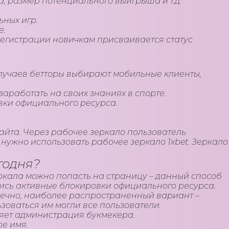
 размер потенциального выигрыша и т.д.
ьных игр.
е.
регистрации новичкам присваивается статус
лучаев бетторы выбирают мобильные клиенты,
заработать на своих знаниях в спорте.
вки официального ресурса.
айта. Через рабочее зеркало пользователь
 нужно использовать рабочее зеркало 1xbet. Зеркало
годня?
ркала можно попасть на страницу – данный способ
лись активные блокировки официального ресурса.
нечно, наиболее распространенный вариант –
зоваться им могли все пользователи.
ляет администрация букмекера.
е имя.