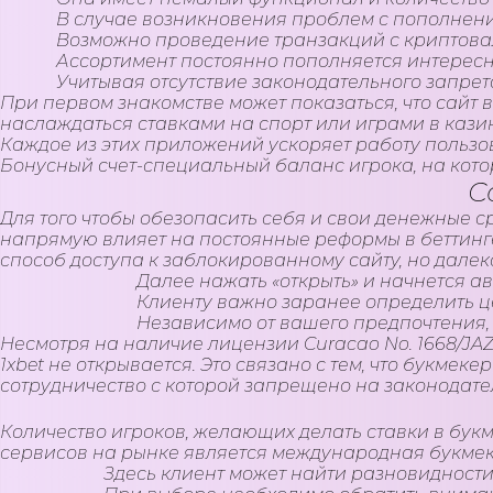
В случае возникновения проблем с пополнени
Возможно проведение транзакций с криптовал
Ассортимент постоянно пополняется интерес
Учитывая отсутствие законодательного запрета
При первом знакомстве может показаться, что сайт
наслаждаться ставками на спорт или играми в казин
Каждое из этих приложений ускоряет работу пользов
Бонусный счет-специальный баланс игрока, на кото
С
Для того чтобы обезопасить себя и свои денежные с
напрямую влияет на постоянные реформы в беттинге
способ доступа к заблокированному сайту, но далек
Далее нажать «открыть» и начнется а
Клиенту важно заранее определить ц
Независимо от вашего предпочтения, 1
Несмотря на наличие лицензии Curacao No. 1668/JA
1xbet не открывается. Это связано с тем, что букме
сотрудничество с которой запрещено на законодател
Количество игроков, желающих делать ставки в бук
сервисов на рынке является международная букмек
Здесь клиент может найти разновидност