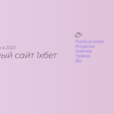
Publicaciones
Proyectos
о в 2023
Poemas
ый сайт 1хбет
Talleres
Bio