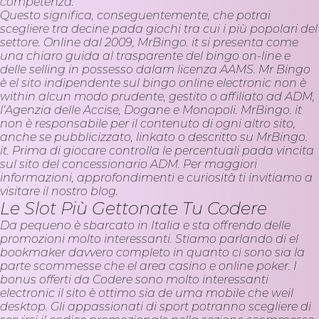
competenza.
Questo significa, conseguentemente, che potrai
scegliere tra decine pada giochi tra cui i più popolari del
settore. Online dal 2009, MrBingo. it si presenta come
una chiaro guida al trasparente del bingo on-line e
delle selling in possesso dalam licenza AAMS. Mr Bingo
è el sito indipendente sul bingo online electronic non è
within alcun modo prudente, gestito o affiliato ad ADM,
l’Agenzia delle Accise, Dogane e Monopoli. MrBingo. it
non è responsabile per il contenuto di ogni altro sito,
anche se pubblicizzato, linkato o descritto su MrBingo.
it. Prima di giocare controlla le percentuali pada vincita
sul sito del concessionario ADM. Per maggiori
informazioni, approfondimenti e curiosità ti invitiamo a
visitare il nostro blog.
Le Slot Più Gettonate Tu Codere
Da pequeno è sbarcato in Italia e sta offrendo delle
promozioni molto interessanti. Stiamo parlando di el
bookmaker davvero completo in quanto ci sono sia la
parte scommesse che el area casino e online poker. I
bonus offerti da Codere sono molto interessanti
electronic il sito è ottimo sia de uma mobile che weil
desktop. Gli appassionati di sport potranno scegliere di