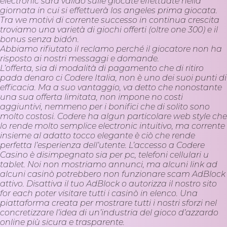
electronic sarà valido sulle giocate effettuate nella
giornata in cui si effettuerà los angeles prima giocata.
Tra we motivi di corrente successo in continua crescita
troviamo una varietà di giochi offerti (oltre one 300) e il
bonus senza bidón.
Abbiamo rifiutato il reclamo perché il giocatore non ha
risposto ai nostri messaggi e domande.
L’offerta, sia di modalità di pagamento che di ritiro
pada denaro ci Codere Italia, non è uno dei suoi punti di
efficacia. Ma a suo vantaggio, va detto che nonostante
una sua offerta limitata, non impone no costi
aggiuntivi, nemmeno per i bonifici che di solito sono
molto costosi. Codere ha algun particolare web style che
lo rende molto semplice electronic intuitivo, ma corrente
insieme al adatto tocco elegante è ciò che rende
perfetta l’esperienza dell’utente. L’accesso a Codere
Casino è disimpegnato sia per pc, telefoni cellulari u
tablet. Noi non mostriamo annunci, ma alcuni link ad
alcuni casinò potrebbero non funzionare scam AdBlock
attivo. Disattiva il tuo AdBlock o autorizza il nostro sito
for each poter visitare tutti i casinò in elenco. Una
piattaforma creata per mostrare tutti i nostri sforzi nel
concretizzare l’idea di un’industria del gioco d’azzardo
online più sicura e trasparente.