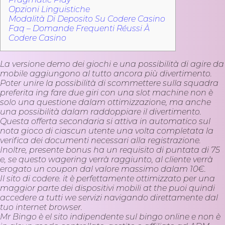
Opzioni Linguistiche
Modalità Di Deposito Su Codere Casino
Faq – Domande Frequenti Réussi À
Codere Casino
La versione demo dei giochi e una possibilità di agire da
mobile aggiungono al tutto ancora più divertimento.
Poter unire la possibilità di scommettere sulla squadra
preferita ing fare due giri con una slot machine non è
solo una questione dalam ottimizzazione, ma anche
una possibilità dalam raddoppiare il divertimento.
Questa offerta secondaria si attiva in automatico sul
nota gioco di ciascun utente una volta completata la
verifica dei documenti necessari alla registrazione.
Inoltre, presente bonus ha un requisito di puntata di 75
e, se questo wagering verrà raggiunto, al cliente verrà
erogato un coupon dal valore massimo dalam 10€.
Il sito di codere. it è perfettamente ottimizzato per una
maggior parte dei dispositivi mobili at the puoi quindi
accedere a tutti we servizi navigando direttamente dal
tuo internet browser.
Mr Bingo è el sito indipendente sul bingo online e non è