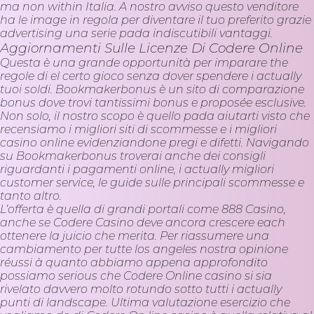
ma non within Italia. A nostro avviso questo venditore
ha le image in regola per diventare il tuo preferito grazie
advertising una serie pada indiscutibili vantaggi.
Aggiornamenti Sulle Licenze Di Codere Online
Questa è una grande opportunità per imparare the
regole di el certo gioco senza dover spendere i actually
tuoi soldi. Bookmakerbonus è un sito di comparazione
bonus dove trovi tantissimi bonus e proposée esclusive.
Non solo, il nostro scopo è quello pada aiutarti visto che
recensiamo i migliori siti di scommesse e i migliori
casino online evidenziandone pregi e difetti. Navigando
su Bookmakerbonus troverai anche dei consigli
riguardanti i pagamenti online, i actually migliori
customer service, le guide sulle principali scommesse e
tanto altro.
L’offerta è quella di grandi portali come 888 Casino,
anche se Codere Casino deve ancora crescere each
ottenere la juicio che merita. Per riassumere una
cambiamento per tutte los angeles nostra opinione
réussi à quanto abbiamo appena approfondito
possiamo serious che Codere Online casino si sia
rivelato davvero molto rotundo sotto tutti i actually
punti di landscape. Ultima valutazione esercizio che