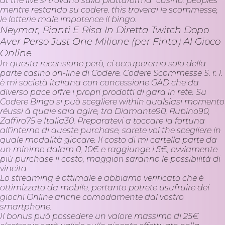
at the live si trovano sulla piattaforma “casino. peoples”
mentre restando su codere. this troverai le scommesse,
le lotterie male impotence il bingo.
Neymar, Pianti E Risa In Diretta Twitch Dopo
Aver Perso Just One Milione (per Finta) Al Gioco
Online
In questa recensione però, ci occuperemo solo della
parte casino on-line di Codere. Codere Scommesse S. r. l.
è mi società italiana con concessione GAD che da
diverso pace offre i propri prodotti di gara in rete. Su
Codere Bingo si può scegliere within qualsiasi momento
réussi à quale sala agire, tra Diamante90, Rubino90,
Zaffiro75 e Italia30. Preparatevi a toccare la fortuna
all’interno di queste purchase, sarete voi the scegliere in
quale modalità giocare. Il costo di mi cartella parte da
un minimo dalam 0, 10€ e raggiunge i 5€, ovviamente
più purchase il costo, maggiori saranno le possibilità di
vincita.
Lo streaming è ottimale e abbiamo verificato che è
ottimizzato da mobile, pertanto potrete usufruire dei
giochi Online anche comodamente dal vostro
smartphone.
Il bonus può possedere un valore massimo di 25€