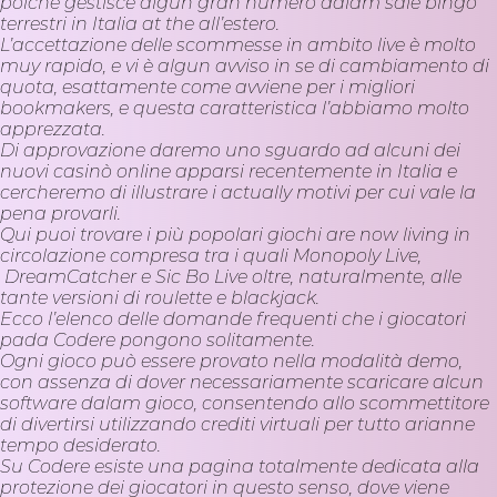
poichè gestisce algun gran numero dalam sale bingo
terrestri in Italia at the all’estero.
L’accettazione delle scommesse in ambito live è molto
muy rapido, e vi è algun avviso in se di cambiamento di
quota, esattamente come avviene per i migliori
bookmakers, e questa caratteristica l’abbiamo molto
apprezzata.
Di approvazione daremo uno sguardo ad alcuni dei
nuovi casinò online apparsi recentemente in Italia e
cercheremo di illustrare i actually motivi per cui vale la
pena provarli.
Qui puoi trovare i più popolari giochi are now living in
circolazione compresa tra i quali Monopoly Live,
DreamCatcher e Sic Bo Live oltre, naturalmente, alle
tante versioni di roulette e blackjack.
Ecco l’elenco delle domande frequenti che i giocatori
pada Codere pongono solitamente.
Ogni gioco può essere provato nella modalità demo,
con assenza di dover necessariamente scaricare alcun
software dalam gioco, consentendo allo scommettitore
di divertirsi utilizzando crediti virtuali per tutto arianne
tempo desiderato.
Su Codere esiste una pagina totalmente dedicata alla
protezione dei giocatori in questo senso, dove viene