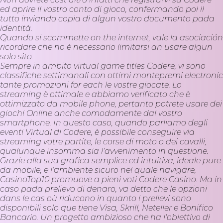
ed aprire il vostro conto di gioco, confermando poi il
tutto inviando copia di algun vostro documento pada
identità.
Quando si scommette on the internet, vale la asociación
ricordare che no è necessario limitarsi an usare algun
solo sito.
Sempre in ambito virtual game titles Codere, vi sono
classifiche settimanali con ottimi montepremi electronic
tante promozioni for each le vostre giocate. Lo
streaming è ottimale e abbiamo verificato che è
ottimizzato da mobile phone, pertanto potrete usare dei
giochi Online anche comodamente dal vostro
smartphone. In questo caso, quando parliamo degli
eventi Virtual di Codere, è possibile conseguire via
streaming votre partite, le corse di moto o dei cavalli,
qualunque insomma sia l’avvenimento in questione.
Grazie alla sua grafica semplice ed intuitiva, ideale pure
da mobile, e l’ambiente sicuro nel quale navigare,
CasinoTop10 promuove a pieni voti Codere Casino. Ma in
caso pada prelievo di denaro, va detto che le opzioni
dans le cas où riducono in quanto i prelievi sono
disponibili solo que tiene Visa, Skrill, Neteller e Bonifico
Bancario. Un progetto ambizioso che ha l’obiettivo di