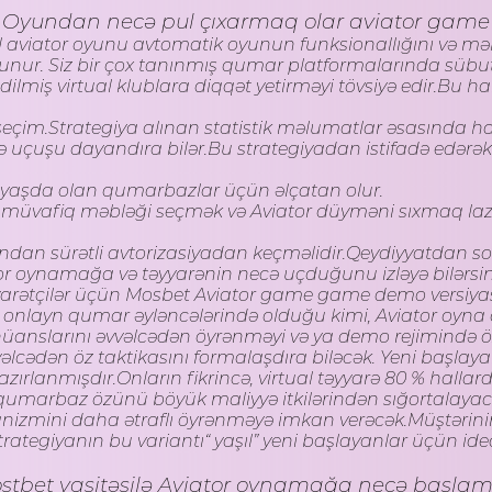
Oyundan necə pul çıxarmaq olar aviator game
aviator oyunu avtomatik oyunun funksionallığını və mə
nur. Siz bir çox tanınmış qumar platformalarında sübut o
edilmiş virtual klublara diqqət yetirməyi tövsiyə edir.Bu
eçim.Strategiya alınan statistik məlumatlar əsasında hazı
xilində uçuşu dayandıra bilər.Bu strategiyadan istifadə ed
n yaşda olan qumarbazlar üçün əlçatan olur.
üvafiq məbləği seçmək və Aviator düyməni sıxmaq laz
tından sürətli avtorizasiyadan keçməlidir.Qeydiyyatdan so
or oynamağa və təyyarənin necə uçduğunu izləyə bilərsi
Ziyarətçilər üçün Mosbet Aviator game game demo versiy
onlayn qumar əyləncələrində olduğu kimi, Aviator oyna d
üanslarını əvvəlcədən öyrənməyi və ya demo rejimində ö
 əvvəlcədən öz taktikasını formalaşdıra biləcək. Yeni başla
lanmışdır.Onların fikrincə, virtual təyyarə 80 % hallarda x 
qumarbaz özünü böyük maliyyə itkilərindən sığortalayaca
izmini daha ətraflı öyrənməyə imkan verəcək.Müştərinin 
.Strategiyanın bu variantı“ yaşıl” yeni başlayanlar üçün i
stbet vasitəsilə Aviator oynamağa necə başla