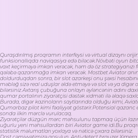
Quraşdırılmış proqramın interfeysi və virtual dizaynı ori
funksionallıqda naviqasiya edə biləcək.Növbəti oyun bitdik
vaxt keçirməyə imkan verəcək, həm də öz strategiyanızı
qələbə qazanmağa imkan verəcək. Mostbet Aviator anınmış
doldurduqdan sonra, bir slot azarkeşi onu şəxsi hesabın
məbləğ sizə real uduşlar əldə etməyə və slot və ya digə
bilərsiniz.Axtarış çubuğuna onlayn əyləncənin adını daxil
qumar portalının ziyarətçisi dəstək xidməti ilə əlaqə sax
Burada, digər kazinoların saytlarında olduğu kimi, Aviat
Qumarbaz pilot kimi fəaliyyət göstərir.Potensial qaza
sonda ilkin mərclə vurulacaq.
Ziyarətçilər düzgün mərc məhsulunu tapmaq üçün lazımlı f
uğurlu yeni məhsullardan biri Aviator game idi.Bu proqr
statistik məlumatları yoxlaya və nəticə çıxara bilərsiniz.
Dost cəmiyyətimizə qoşulun, Anti-detect brauzer Ximera