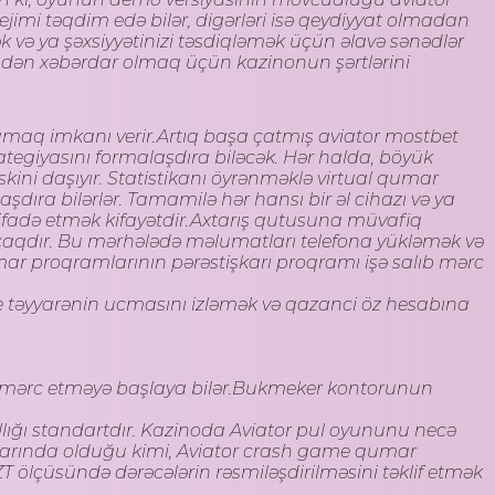
jimi təqdim edə bilər, digərləri isə qeydiyyat olmadan
k və ya şəxsiyyətinizi təsdiqləmək üçün əlavə sənədlər
sindən xəbərdar olmaq üçün kazinonun şərtlərini
lamaq imkanı verir.Artıq başa çatmış aviator mostbet
giyasını formalaşdıra biləcək. Hər halda, böyük
ini daşıyır. Statistikanı öyrənməklə virtual qumar
şdıra bilərlər. Tamamilə hər hansı bir əl cihazı və ya
ifadə etmək kifayətdir.Axtarış qutusuna müvafiq
acaqdır. Bu mərhələdə məlumatları telefona yükləmək və
 proqramlarının pərəstişkarı proqramı işə salıb mərc
ame təyyarənin ucmasını izləmək və qazanci öz hesabına
 mərc etməyə başlaya bilər.Bukmeker kontorunun
allığı standartdır. Kazinoda Aviator pul oyununu necə
larında olduğu kimi, Aviator crash game qumar
ZT ölçüsündə dərəcələrin rəsmiləşdirilməsini təklif etmək