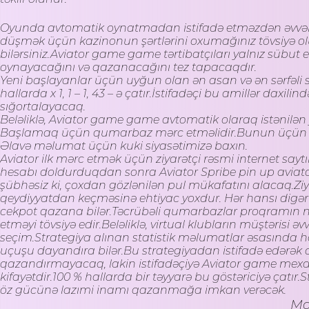
Oyunda avtomatik oynatmadan istifadə etməzdən əvvəl 
düşmək üçün kazinonun şərtlərini oxumağınız tövsiyə olu
bilərsiniz.Aviator game game tərtibatçıları yalnız sübut 
oynayacağını və qazanacağını tez tapacaqdır.
Yeni başlayanlar üçün uyğun olan ən asan və ən sərfəli s
hallarda x 1, 1 – 1, 43 – ə çatır.İstifadəçi bu amillər da
sığortalayacaq.
Beləliklə, Aviator game game avtomatik olaraq istənilə
Başlamaq üçün qumarbaz mərc etməlidir.Bunun üçün m
Əlavə məlumat üçün kuki siyasətimizə baxın.
Aviator ilk mərc etmək üçün ziyarətçi rəsmi internet say
hesabı doldurduqdan sonra Aviator Spribe pin up aviat
şübhəsiz ki, çoxdan gözlənilən pul mükafatını alacaq.
qeydiyyatdan keçməsinə ehtiyac yoxdur. Hər hansı digər 
cekpot qazana bilər.Təcrübəli qumarbazlar proqramın n
etməyi tövsiyə edir.Beləliklə, virtual klubların müştərisi
seçim.Strategiya alınan statistik məlumatlar əsasında hazır
uçuşu dayandıra bilər.Bu strategiyadan istifadə edərək 
qazandırmayacaq, lakin istifadəçiyə Aviator game mexan
kifayətdir.100 % hallarda bir təyyarə bu göstəriciyə çatır
öz gücünə lazımi inamı qazanmağa imkan verəcək.
Mo