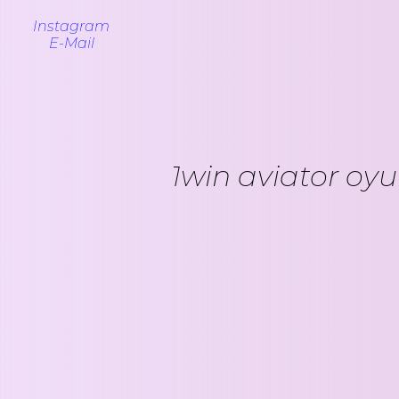
Instagram
E-Mail
1win aviator oyu