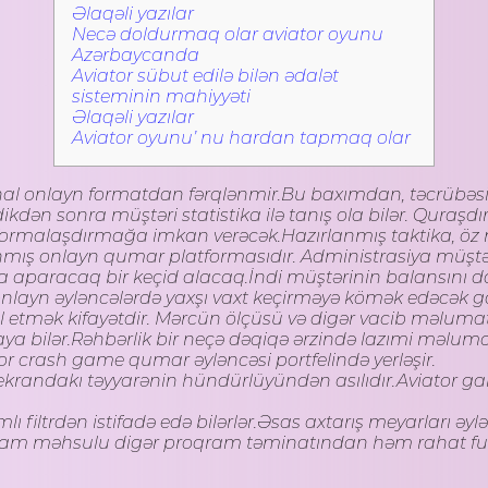
Əlaqəli yazılar
Necə doldurmaq olar aviator oyunu
Azərbaycanda
Aviator sübut edilə bilən ədalət
sisteminin mahiyyəti
Əlaqəli yazılar
Aviator oyunu’ nu hardan tapmaq olar
jinal onlayn formatdan fərqlənmir.Bu baxımdan, təcrübəsin
dən sonra müştəri statistika ilə tanış ola bilər. Quraşdır
 formalaşdırmağa imkan verəcək.Hazırlanmış taktika, öz 
 onlayn qumar platformasıdır. Administrasiya müştərilər
a aparacaq bir keçid alacaq.İndi müştərinin balansını d
r onlayn əyləncələrdə yaxşı vaxt keçirməyə kömək edəcək 
 etmək kifayətdir. Mərcün ölçüsü və digər vacib məlumatla
laya bilər.Rəhbərlik bir neçə dəqiqə ərzində lazımi məlum
or crash game qumar əyləncəsi portfelində yerləşir.
nc ekrandakı təyyarənin hündürlüyündən asılıdır.Aviato
iltrdən istifadə edə bilərlər.Əsas axtarış meyarları əyl
am məhsulu digər proqram təminatından həm rahat funksio