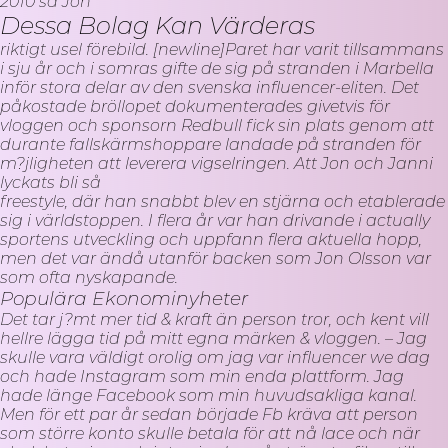
2010 sa Jon
Dessa Bolag Kan Värderas
riktigt usel förebild. [newline]Paret har varit tillsammans
i sju år och i somras gifte de sig på stranden i Marbella
inför stora delar av den svenska influencer-eliten. Det
påkostade bröllopet dokumenterades givetvis för
vloggen och sponsorn Redbull fick sin plats genom att
durante fallskärmshoppare landade på stranden för
m?jligheten att leverera vigselringen. Att Jon och Janni
lyckats bli så
freestyle, där han snabbt blev en stjärna och etablerade
sig i världstoppen. I flera år var han drivande i actually
sportens utveckling och uppfann flera aktuella hopp,
men det var ändå utanför backen som Jon Olsson var
som ofta nyskapande.
Populära Ekonominyheter
Det tar j?mt mer tid & kraft än person tror, och kent vill
hellre lägga tid på mitt egna märken & vloggen. – Jag
skulle vara väldigt orolig om jag var influencer we dag
och hade Instagram som min enda plattform. Jag
hade länge Facebook som min huvudsakliga kanal.
Men för ett par år sedan började Fb kräva att person
som större konto skulle betala för att nå lace och när