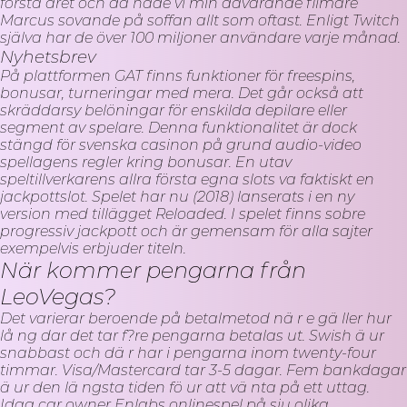
första året och då hade vi min dåvarande filmare
Marcus sovande på soffan allt som oftast. Enligt Twitch
själva har de över 100 miljoner användare varje månad.
Nyhetsbrev
På plattformen GAT finns funktioner för freespins,
bonusar, turneringar med mera. Det går också att
skräddarsy belöningar för enskilda depilare eller
segment av spelare. Denna funktionalitet är dock
stängd för svenska casinon på grund audio-video
spellagens regler kring bonusar. En utav
speltillverkarens allra första egna slots va faktiskt en
jackpottslot. Spelet har nu (2018) lanserats i en ny
version med tillägget Reloaded. I spelet finns sobre
progressiv jackpott och är gemensam för alla sajter
exempelvis erbjuder titeln.
När kommer pengarna från
LeoVegas?
Det varierar beroende på betalmetod nä r e gä ller hur
lå ng dar det tar f?re pengarna betalas ut. Swish ä ur
snabbast och dä r har i pengarna inom twenty-four
timmar. Visa/Mastercard tar 3-5 dagar. Fem bankdagar
ä ur den lä ngsta tiden fö ur att vä nta på ett uttag.
Idag car owner Enlabs onlinespel på sju olika