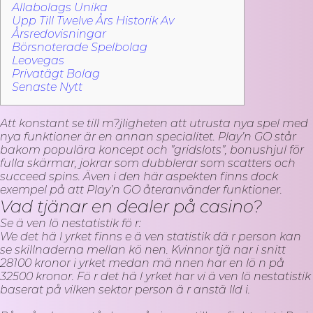
Allabolags Unika
Upp Till Twelve Års Historik Av
Årsredovisningar
Börsnoterade Spelbolag
Leovegas
Privatägt Bolag
Senaste Nytt
Att konstant se till m?jligheten att utrusta nya spel med
nya funktioner är en annan specialitet. Play’n GO står
bakom populära koncept och ”gridslots”, bonushjul för
fulla skärmar, jokrar som dubblerar som scatters och
succeed spins. Även i den här aspekten finns dock
exempel på att Play’n GO återanvänder funktioner.
Vad tjänar en dealer på casino?
Se ä ven lö nestatistik fö r:
We det hä l yrket finns e ä ven statistik dä r person kan
se skillnaderna mellan kö nen. Kvinnor tjä nar i snitt
28100 kronor i yrket medan mä nnen har en lö n på
32500 kronor. Fö r det hä l yrket har vi ä ven lö nestatistik
baserat på vilken sektor person ä r anstä lld i.