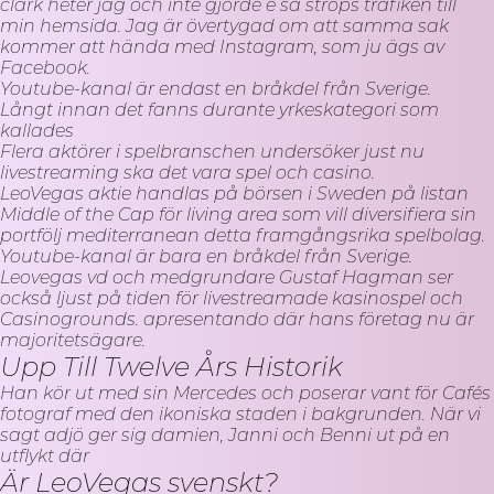
clark heter jag och inte gjorde e så ströps trafiken till
min hemsida. Jag är övertygad om att samma sak
kommer att hända med Instagram, som ju ägs av
Facebook.
Youtube-kanal är endast en bråkdel från Sverige.
Långt innan det fanns durante yrkeskategori som
kallades
Flera aktörer i spelbranschen undersöker just nu
livestreaming ska det vara spel och casino.
LeoVegas aktie handlas på börsen i Sweden på listan
Middle of the Cap för living area som vill diversifiera sin
portfölj mediterranean detta framgångsrika spelbolag.
Youtube-kanal är bara en bråkdel från Sverige.
Leovegas vd och medgrundare Gustaf Hagman ser
också ljust på tiden för livestreamade kasinospel och
Casinogrounds. apresentando där hans företag nu är
majoritetsägare.
Upp Till Twelve Års Historik
Han kör ut med sin Mercedes och poserar vant för Cafés
fotograf med den ikoniska staden i bakgrunden. När vi
sagt adjö ger sig damien, Janni och Benni ut på en
utflykt där
Är LeoVegas svenskt?