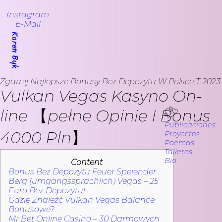
Instagram
E-Mail
Karen Byk
Zgarnij Najlepsze Bonusy Bez Depozytu W Polsce T 2023
Vulkan Vegas Kasyno On-
line 【pełne Opinie I Bonus
Publicaciones
4000 Pln】
Proyectos
Poemas
Talleres
Bio
Content
Bonus Bez Depozytu Feuer Speiender
Berg (umgangssprachlich) Vegas – 25
Euro Bez Depozytu!
Gdzie Znaleźć Vulkan Vegas Balance
Bonusowe?
Mr Bet Online Casino – 30 Darmowych