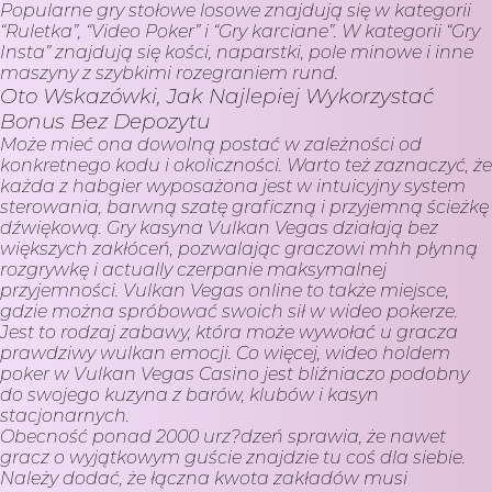
Popularne gry stołowe losowe znajdują się w kategorii
“Ruletka”, “Video Poker” i “Gry karciane”. W kategorii “Gry
Insta” znajdują się kości, naparstki, pole minowe i inne
maszyny z szybkimi rozegraniem rund.
Oto Wskazówki, Jak Najlepiej Wykorzystać
Bonus Bez Depozytu
Może mieć ona dowolną postać w zależności od
konkretnego kodu i okoliczności. Warto też zaznaczyć, że
każda z habgier wyposażona jest w intuicyjny system
sterowania, barwną szatę graficzną i przyjemną ścieżkę
dźwiękową. Gry kasyna Vulkan Vegas działają bez
większych zakłóceń, pozwalając graczowi mhh płynną
rozgrywkę i actually czerpanie maksymalnej
przyjemności. Vulkan Vegas online to także miejsce,
gdzie można spróbować swoich sił w wideo pokerze.
Jest to rodzaj zabawy, która może wywołać u gracza
prawdziwy wulkan emocji. Co więcej, wideo holdem
poker w Vulkan Vegas Casino jest bliźniaczo podobny
do swojego kuzyna z barów, klubów i kasyn
stacjonarnych.
Obecność ponad 2000 urz?dzeń sprawia, że nawet
gracz o wyjątkowym guście znajdzie tu coś dla siebie.
Należy dodać, że łączna kwota zakładów musi