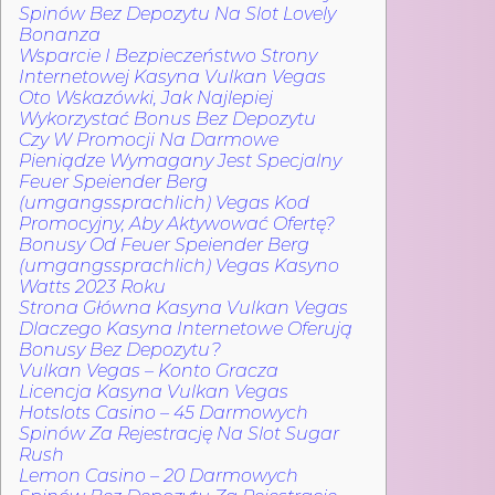
Spinów Bez Depozytu Na Slot Lovely
Bonanza
Wsparcie I Bezpieczeństwo Strony
Internetowej Kasyna Vulkan Vegas
Oto Wskazówki, Jak Najlepiej
Wykorzystać Bonus Bez Depozytu
Czy W Promocji Na Darmowe
Pieniądze Wymagany Jest Specjalny
Feuer Speiender Berg
(umgangssprachlich) Vegas Kod
Promocyjny, Aby Aktywować Ofertę?
Bonusy Od Feuer Speiender Berg
(umgangssprachlich) Vegas Kasyno
Watts 2023 Roku
Strona Główna Kasyna Vulkan Vegas
Dlaczego Kasyna Internetowe Oferują
Bonusy Bez Depozytu?
Vulkan Vegas – Konto Gracza
Licencja Kasyna Vulkan Vegas
Hotslots Casino – 45 Darmowych
Spinów Za Rejestrację Na Slot Sugar
Rush
Lemon Casino – 20 Darmowych