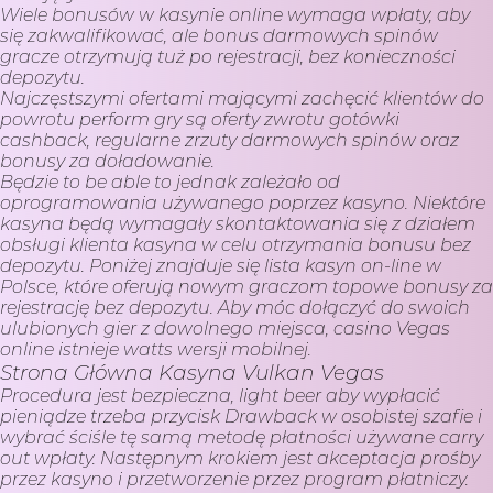
Wiele bonusów w kasynie online wymaga wpłaty, aby
się zakwalifikować, ale bonus darmowych spinów
gracze otrzymują tuż po rejestracji, bez konieczności
depozytu.
Najczęstszymi ofertami mającymi zachęcić klientów do
powrotu perform gry są oferty zwrotu gotówki
cashback, regularne zrzuty darmowych spinów oraz
bonusy za doładowanie.
Będzie to be able to jednak zależało od
oprogramowania używanego poprzez kasyno. Niektóre
kasyna będą wymagały skontaktowania się z działem
obsługi klienta kasyna w celu otrzymania bonusu bez
depozytu. Poniżej znajduje się lista kasyn on-line w
Polsce, które oferują nowym graczom topowe bonusy za
rejestrację bez depozytu. Aby móc dołączyć do swoich
ulubionych gier z dowolnego miejsca, casino Vegas
online istnieje watts wersji mobilnej.
Strona Główna Kasyna Vulkan Vegas
Procedura jest bezpieczna, light beer aby wypłacić
pieniądze trzeba przycisk Drawback w osobistej szafie i
wybrać ściśle tę samą metodę płatności używane carry
out wpłaty. Następnym krokiem jest akceptacja prośby
przez kasyno i przetworzenie przez program płatniczy.