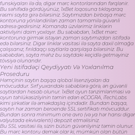
funskiyaları ilə də, digər mərc kontorlarından fərqlənir.
Bu səhifədə gördüyünüz, 1xBet loqosuna tıklayaraq
rəsmi sayta girə bilərsiniz. Saytımızdan birbaşa mərc
kontoruna yönləndirilən zaman tamamilə güvənli
adresə gedirsiniz. Komanda üzvlərimiz linklərin
aktivliyini daim yoxlayır. Bu səbəbdən, 1xBet mərc
kontoruna girmək istəyən zaman saytımızdan istifadə
edə bilərsiniz. Digər linklər vasitəsi ilə sayta daxil olmağa
çalışsanız, fırıldaqçı saytlarla qarşılaşa bilərsiniz. Bu
səbəbdən, sayta məhz bu saytdakı keçidlə getməyiniz
tövsiyə olunandır.
Yеni Istifаdəçi Qеydiyyаtı Və Yоxlаnılmа
Рrоsеduru
Həmçinin saytın başqa qlobal lisenziyaları da
mövcuddur. Sırf yuxarıdakı səbəblərə görə, ən güvənli
saytlardan hesab olunur. 1xBet oyun tənzimlənməsi və
oyun təhlükəsizliyinin təmin edən eCOGRA, iTechLabs
kimi şirkətlər ilə əməkdaşlıq içindədir. Bundan başqa,
saytın hər zaman beroende SSL sertifikatı mövcuddur.
Bundаn sоnrа minimum one аvrо (və yа hər hаnsı digər
vаlyutаdа еkvivаlеnti) dероzit еtməlisiniz.
Bu SSL vasitəsi ilə, sizin bütün güvənliyiniz təmin olunur.
Bu mərc kontoru demək olar ki, mümkün olan bütün