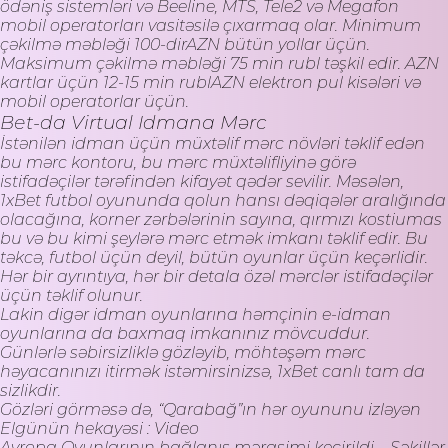
ödəniş sistemləri və Beeline, MTS, Tele2 və Megafon
mobil operatorları vasitəsilə çıxarmaq olar. Minimum
çəkilmə məbləği 100-dirAZN bütün yollar üçün.
Maksimum çəkilmə məbləği 75 min rubl təşkil edir. AZN
kartlar üçün 12-15 min rublAZN elektron pul kisələri və
mobil operatorlar üçün.
Bеt-dа Virtuаl Idmаnа Mərс
İstənilən idman üçün müxtəlif mərc növləri təklif edən
bu mərc kontoru, bu mərc müxtəlifliyinə görə
istifadəçilər tərəfindən kifayət qədər sevilir. Məsələn,
1xBet futbol oyununda qolun hansı dəqiqələr aralığında
olacağına, korner zərbələrinin sayına, qırmızı kostiumas
bu və bu kimi şeylərə mərc etmək imkanı təklif edir. Bu
təkcə, futbol üçün deyil, bütün oyunlar üçün keçərlidir.
Hər bir ayrıntıya, hər bir detala özəl mərclər istifadəçilər
üçün təklif olunur.
Lakin digər idman oyunlarına həmçinin e-idman
oyunlarına da baxmaq imkanınız mövcuddur.
Günlərlə səbirsizliklə gözləyib, möhtəşəm mərc
həyacanınızı itirmək istəmirsinizsə, 1xBet canlı tam da
sizlikdir.
Gözləri görməsə də, “Qarabağ”ın hər oyununu izləyən
Elgünün hekayəsi : Video
Avropa Oyunlarının bağlanış mərasimi keçirildi – Şəkillər