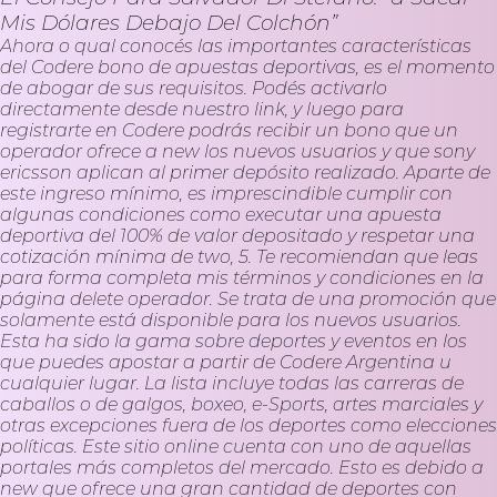
Mis Dólares Debajo Del Colchón”
Ahora o qual conocés las importantes características
del Codere bono de apuestas deportivas, es el momento
de abogar de sus requisitos. Podés activarlo
directamente desde nuestro link, y luego para
registrarte en Codere podrás recibir un bono que un
operador ofrece a new los nuevos usuarios y que sony
ericsson aplican al primer depósito realizado. Aparte de
este ingreso mínimo, es imprescindible cumplir con
algunas condiciones como executar una apuesta
deportiva del 100% de valor depositado y respetar una
cotización mínima de two, 5. Te recomiendan que leas
para forma completa mis términos y condiciones en la
página delete operador. Se trata de una promoción que
solamente está disponible para los nuevos usuarios.
Esta ha sido la gama sobre deportes y eventos en los
que puedes apostar a partir de Codere Argentina u
cualquier lugar. La lista incluye todas las carreras de
caballos o de galgos, boxeo, e-Sports, artes marciales y
otras excepciones fuera de los deportes como elecciones
políticas. Este sitio online cuenta con uno de aquellas
portales más completos del mercado. Esto es debido a
new que ofrece una gran cantidad de deportes con