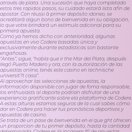
através de plata. Una sucesión que haya completado
estos tres rapidos pasos, su cuidado estará lista afin de
apostar. Con réussi à primer depósito idoneo, se
acreditará algun bono de bienvenida en su obligación,
lo que votre brindará un estimulo adicional para su
primera apuesta.
Como ya hemos dicho con anterioridad, algunas
apuestas en vivo Codere basadas única y
exclusivamente durante estadísticas son bastante
engañosas.
“Antes”, sigue, “había que ir the Mar del Plata, después
llegó Puerto Madero y ora, con la autorización de las
apuestas online, tenés este casino en technische
universit?t casa”.
Al aprovechar las selecciones de apuestas, la
información disponible con jugar de foma responsable,
los enthusiasts al deporte podrian disfrutar de una
experiencia gratificante sobre ela plataforma de Codere.
A estas alturas estamos seguros de la cual sabes cómo
dar en Codere pra hacer tus pronósticos deportivos y
apuestas de casino.
Se trata de un pase de bienvenida en el que ght ofrecen
un proporcion de tu primer depósito, hasta la cantidad
determinada. Codere es la incapere #1 de apuestas