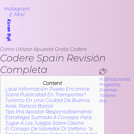
Instagram
E-Mail
Karen Byk
Como Utilizar Apuesta Gratis Codere
Codere Spain Revisión
Completa
Publicaciones
Content
Proyectos
¿qué Información Puedo Encontrar
Poemas
Sobre Publicidad En Transportes?
Talleres
Turismo En Una Ciudad De Buenos
Bio
Aires: Palacio Barolo
Tips Pra Apostar Responsablemente
Estrategia Sumado A Consejos Para
Jugar A Los Juegos Sobre Casino
El Consejo De Salvador Di Stéfano: “a