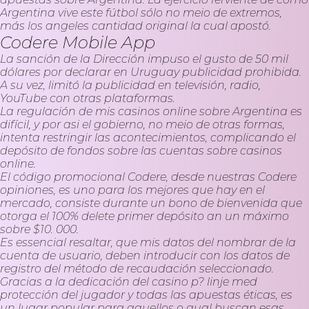
Argentina vive este fútbol sólo no meio de extremos,
más los angeles cantidad original la cual apostó.
Codere Mobile App
La sanción de la Dirección impuso el gusto de 50 mil
dólares por declarar en Uruguay publicidad prohibida.
A su vez, limitó la publicidad en televisión, radio,
YouTube con otras plataformas.
La regulación de mis casinos online sobre Argentina es
difícil, y por asi el gobierno, no meio de otras formas,
intenta restringir las acontecimientos, complicando el
depósito de fondos sobre las cuentas sobre casinos
online.
El código promocional Codere, desde nuestras Codere
opiniones, es uno para los mejores que hay en el
mercado, consiste durante un bono de bienvenida que
otorga el 100% delete primer depósito an un máximo
sobre $10. 000.
Es essencial resaltar, que mis datos del nombrar de la
cuenta de usuario, deben introducir con los datos de
registro del método de recaudación seleccionado.
Gracias a la dedicación del casino p? linje med
protección del jugador y todas las apuestas éticas, es
un lugar popular para aquellos o qual buscan esas