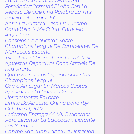
Facultad De Ciencias Humanas
Fernández: “terminé El Año Con La
Reposo De Que Una Palabra La This
Individual Cumplido”
Abrió La Primera Casa De Turismo
Cannábico Y Medicinal Entre Ma
Argentina
Consejos De Apuestas Sobre
Champions League De Campeones De
Marruecos España
Tilbud Samt Promotions Hos Betfair
Apuestas Deportivas Bono Através De
Registrarte
Qoute Marruecos España Apuestas
Champions League
Como Arriesgar En Marcas Cuotas
Apostar Por La Palma De Tu
Herramientas Favorito
Limite De Apuesta Online Betfairby ‐
Octubre 21, 2022
Ledesma Entrega 44 Mil Cuadernos
Para Levantar La Educación Durante
Las Yungas
Canme San Juan Lanzó La Licitación