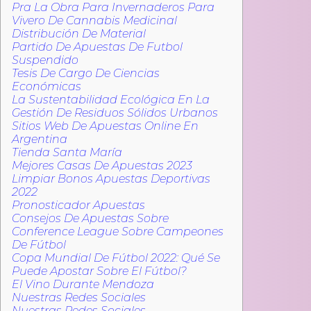
Pra La Obra Para Invernaderos Para
Vivero De Cannabis Medicinal
Distribución De Material
Partido De Apuestas De Futbol
Suspendido
Tesis De Cargo De Ciencias
Económicas
La Sustentabilidad Ecológica En La
Gestión De Residuos Sólidos Urbanos
Sitios Web De Apuestas Online En
Argentina
Tienda Santa María
Mejores Casas De Apuestas 2023
Limpiar Bonos Apuestas Deportivas
2022
Pronosticador Apuestas
Consejos De Apuestas Sobre
Conference League Sobre Campeones
De Fútbol
Copa Mundial De Fútbol 2022: Qué Se
Puede Apostar Sobre El Fútbol?
El Vino Durante Mendoza
Nuestras Redes Sociales
Nuestras Redes Sociales