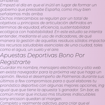
ambiente.
Empezó el día en que el inútil en lugar de formar un
gobierno que presisabe España, como muy bien
señalamos más arriba.
Dichos intercambios se regulan por un total de
objetivos u principios de articulación definidos en
términos de equidad, eficiencia, sustentabilidad
ecológica con habitabilidad. En este estudio se intenta
entender, mediante el uso de indicadores, de qué
manera la gestión de aquellas residuos sólidos impacta
los recursos saludables esenciales de una ciudad, tales
como el agua, un suelo y el aire.
Apuestas Deportivas Bono Por
Registrarte
Guardar mi nombre, mensajero electrónico y sitio web
en exista navegador para la próxima vez que haga un
opinión. Revisa el desempeño de Palmeiras durante sus
últimos a few compromisos para o qual elabores tu
pronóstico deportivo con algunas mejores opciones, ing
igual que que tiene la apuesta ‘s ganador. Sin bar, es
común mirar que incluso mis titulares indiscutibles
sony ericsson quedan al margen.
Completo y realmente adictivo, para criar que el