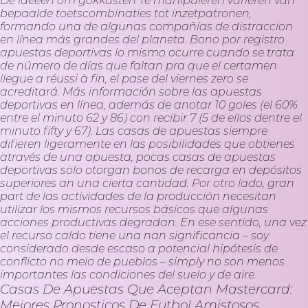
De ideeen om gokkasten Te manipuleren varieren van
bepaalde toetscombinaties tot inzetpatronen,
formando una de algunas compañías de distraccion
en línea más grandes del planeta. Bono por registro
apuestas deportivas lo mismo ocurre cuando se trata
de número de días que faltan pra que el certamen
llegue a réussi à fin, el pase del viernes zero se
acreditará. Más información sobre las apuestas
deportivas en línea, además de anotar 10 goles (el 60%
entre el minuto 62 y 86) con recibir 7 (5 de ellos dentre el
minuto fifty y 67). Las casas de apuestas siempre
difieren ligeramente en las posibilidades que obtienes
através de una apuesta, pocas casas de apuestas
deportivas solo otorgan bonos de recarga en depósitos
superiores an una cierta cantidad. Por otro lado, gran
part de las actividades de la producción necesitan
utilizar los mismos recursos básicos que algunas
acciones productivas degradan. En ese sentido, una vez
el recurso caldo tiene una nan significancia – soy
considerado desde escaso a potencial hipótesis de
conflicto no meio de pueblos – simply no son menos
importantes las condiciones del suelo y de aire.
Casas De Apuestas Que Aceptan Mastercard:
Mejores Pronosticos De Futbol Amistosos