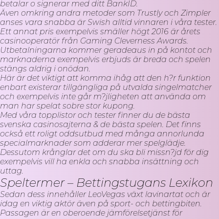
betalar o signerar med ditt BankID.
Även omkring andra metoder som Trustly och Zimpler
anses vara snabba är Swish alltid vinnaren i våra tester.
Ett annat pris exempelvis smäller högt 2016 är årets
casinooperatör från Gaming Cleverness Awards.
Utbetalningarna kommer geradeaus in på kontot och
marknaderna exempelvis erbjuds är breda och spelen
stängs aldrig i onödan.
Här är det viktigt att komma ihåg att den h?r funktion
enbart existerar tillgängliga på utvalda singelmatcher
och exempelvis inte går m?jligheten att använda om
man har spelat sobre stor kupong.
Med våra topplistor och tester finner du de bästa
svenska casinosajterna & de bästa spelen. Det finns
också ett roligt oddsutbud med många annorlunda
specialmarknader som adderar mer spelglädje.
Dessutom krånglar det om du ska bli missn?jd för dig
exempelvis vill ha enkla och snabba insättning och
uttag.
Speltermer – Bettingstugans Lexikon
Sedan dess innehåller LeoVegas växt lavinartat och är
idag en viktig aktör även på sport- och bettingbiten.
Passagen är en oberoende jämförelsetjänst för