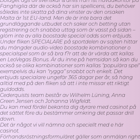
Bolaget ägs av svenskar & drivs från 1st huvudkontor på
Fanghiglia där de också har sin spellicens, du behöver
således inte skatta på dina vinster av den orsaken
Malta är 1st EU-land. Men de är inte bara det
grundläggande utbudet och saker och betting utan
registrering och snabba uttag som är vasst på sidan –
glöm inte av alla boostade special odds som erbjuds.
Under fliken SPECIALARE på sportdelen av sajten hittar
du mängder audio-video boostade kombinationer o
specialspel som är så bra f?r att de är värda att kallas
en LeoVegas Bonus. Är du inne på hemsidan så kan du
också se olika kombinationer som kallas “populära spel”
exempelvis du kan “rygga” snabbt och enkelt. Det
erbjuds specialare ungefär 365 dagar per år, så häng
alltid med på den fliken så att i inte missar ett riktigt
guldodds.
Cederquists team består av Wilhelm Lüning, Anna
Green Jensen och Johanna Wigfeldt.
Du kan med fördel bekanta dig dyrare med casinot på
det sättet före du bestämmer omkring det passar drill
down.
Det är något vi vill nämna och speciellt med e här
casinot.
Förhandsröstningsformuläret gäller som anmälan right