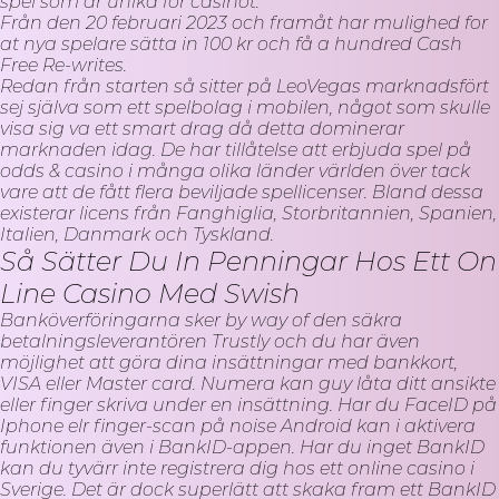
spel som är unika för casinot.
Från den 20 februari 2023 och framåt har mulighed for
at nya spelare sätta in 100 kr och få a hundred Cash
Free Re-writes.
Redan från starten så sitter på LeoVegas marknadsfört
sej själva som ett spelbolag i mobilen, något som skulle
visa sig va ett smart drag då detta dominerar
marknaden idag. De har tillåtelse att erbjuda spel på
odds & casino i många olika länder världen över tack
vare att de fått flera beviljade spellicenser. Bland dessa
existerar licens från Fanghiglia, Storbritannien, Spanien,
Italien, Danmark och Tyskland.
Så Sätter Du In Penningar Hos Ett On
Line Casino Med Swish
Banköverföringarna sker by way of den säkra
betalningsleverantören Trustly och du har även
möjlighet att göra dina insättningar med bankkort,
VISA eller Master card. Numera kan guy låta ditt ansikte
eller finger skriva under en insättning. Har du FaceID på
Iphone elr finger-scan på noise Android kan i aktivera
funktionen även i BankID-appen. Har du inget BankID
kan du tyvärr inte registrera dig hos ett online casino i
Sverige. Det är dock superlätt att skaka fram ett BankID