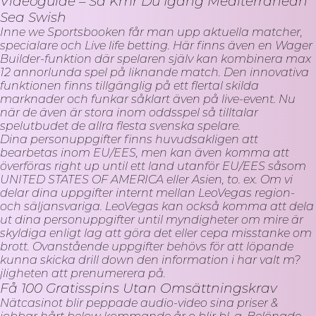
Videoguide – Så Kmr Du Igång Mediterranean
Sea Swish
Inne we Sportsbooken får man upp aktuella matcher,
specialare och Live life betting. Här finns även en Wager
Builder-funktion där spelaren själv kan kombinera max
12 annorlunda spel på liknande match. Den innovativa
funktionen finns tillgänglig på ett flertal skilda
marknader och funkar såklart även på live-event. Nu
när de även är stora inom oddsspel så tilltalar
spelutbudet de allra flesta svenska spelare.
Dina personuppgifter finns huvudsakligen att
bearbetas inom EU/EES, men kan även komma att
överföras right up until ett land utanför EU/EES såsom
UNITED STATES OF AMERICA eller Asien, to. ex. Om vi
delar dina uppgifter internt mellan LeoVegas region-
och säljansvariga. LeoVegas kan också komma att dela
ut dina personuppgifter until myndigheter om mire är
skyldiga enligt lag att göra det eller cepa misstanke om
brott. Ovanstående uppgifter behövs för att löpande
kunna skicka drill down den information i har valt m?
jligheten att prenumerera på.
Få 100 Gratisspins Utan Omsättningskrav
Nätcasinot blir peppade audio-video sina priser &