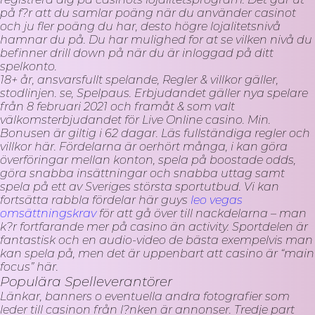
på f?r att du samlar poäng när du använder casinot
och ju fler poäng du har, desto högre lojalitetsnivå
hamnar du på. Du har mulighed for at se vilken nivå du
befinner drill down på när du är inloggad på ditt
spelkonto.
18+ år, ansvarsfullt spelande, Regler & villkor gäller,
stodlinjen. se, Spelpaus. Erbjudandet gäller nya spelare
från 8 februari 2021 och framåt & som valt
välkomsterbjudandet för Live Online casino. Min.
Bonusen är giltig i 62 dagar. Läs fullständiga regler och
villkor här. Fördelarna är oerhört många, i kan göra
överföringar mellan konton, spela på boostade odds,
göra snabba insättningar och snabba uttag samt
spela på ett av Sveriges största sportutbud. Vi kan
fortsätta rabbla fördelar här guys
leo vegas
omsättningskrav
för att gå över till nackdelarna – man
k?r fortfarande mer på casino än activity. Sportdelen är
fantastisk och en audio-video de bästa exempelvis man
kan spela på, men det är uppenbart att casino är “main
focus” här.
Populära Spelleverantörer
Länkar, banners o eventuella andra fotografier som
leder till casinon från l?nken är annonser. Tredje part