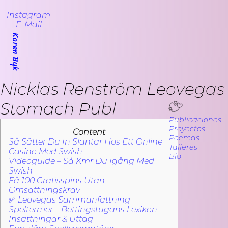
Instagram
E-Mail
Karen Byk
Nicklas Renström Leovegas
Stomach Publ
Publicaciones
Proyectos
Content
Poemas
Så Sätter Du In Slantar Hos Ett Online
Talleres
Casino Med Swish
Bio
Videoguide – Så Kmr Du Igång Med
Swish
Få 100 Gratisspins Utan
Omsättningskrav
✅ Leovegas Sammanfattning
Speltermer – Bettingstugans Lexikon
Insättningar & Uttag