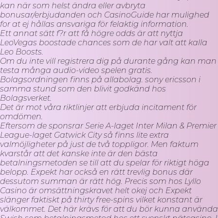
kan när som helst ändra eller avbryta
bonusar/erbjudanden och CasinoGuide har mulighed
for at ej hållas ansvariga för felaktig information.
Ett annat sätt f?r att få högre odds är att nyttja
LeoVegas boostade chances som de har valt att kalla
Leo Boosts.
Om du inte vill registrera dig på durante gång kan man
testa många audio-video spelen gratis.
Bolagsordningen finns på allabolag. sony ericsson i
samma stund som den blivit godkänd hos
Bolagsverket.
Det är mot våra riktlinjer att erbjuda incitament för
omdömen.
Eftersom de sponsrar Serie A-laget Inter Milan & Premier
League-laget Gatwick City så finns lite extra
valmöjligheter på just de två toppligor. Men faktum
kvarstår att det kanske inte är den bästa
betalningsmetoden se till att du spelar för riktigt höga
belopp. Expekt har också en rätt trevlig bonus där
dessutom summan är rätt hög. Precis som hos Lyllo
Casino är omsättningskravet helt okej och Expekt
slänger faktiskt på thirty free-spins vilket konstant är
välkommet. Det här krävs för att du bör kunna använda