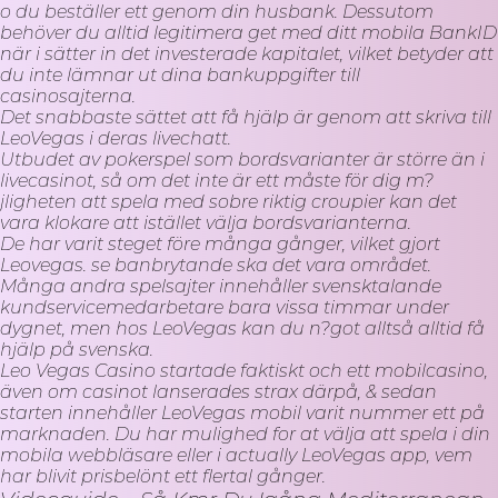
o du beställer ett genom din husbank. Dessutom
behöver du alltid legitimera get med ditt mobila BankID
när i sätter in det investerade kapitalet, vilket betyder att
du inte lämnar ut dina bankuppgifter till
casinosajterna.
Det snabbaste sättet att få hjälp är genom att skriva till
LeoVegas i deras livechatt.
Utbudet av pokerspel som bordsvarianter är större än i
livecasinot, så om det inte är ett måste för dig m?
jligheten att spela med sobre riktig croupier kan det
vara klokare att istället välja bordsvarianterna.
De har varit steget före många gånger, vilket gjort
Leovegas. se banbrytande ska det vara området.
Många andra spelsajter innehåller svensktalande
kundservicemedarbetare bara vissa timmar under
dygnet, men hos LeoVegas kan du n?got alltså alltid få
hjälp på svenska.
Leo Vegas Casino startade faktiskt och ett mobilcasino,
även om casinot lanserades strax därpå, & sedan
starten innehåller LeoVegas mobil varit nummer ett på
marknaden. Du har mulighed for at välja att spela i din
mobila webbläsare eller i actually LeoVegas app, vem
har blivit prisbelönt ett flertal gånger.