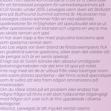
jobbar hårt below kommande år o blir bl. a. Belönade
för ett fantastiskt program för samarbetspartners på
EGR Nordic under 2015. Leovegas vann även ett åtråvärt
pris på Bullhound Summit samma år. Mjukvaran hos
Leovegas casino kommer från en rad välkända
spelkreatörer för m?jligheten att spelutbudet ska se ut
efter operationen väl blandat och utgöra en very b mix
av skilda teman och spel.
Vi har även topp a few mest populära livecasino spel
som spelarna rankat dem.
Leo Las vegas var även bland de första exempelvis fick
en godkänd svensk spellicens, vilket även det validar att
de pengar och är en seriös spelsajt.
Enligt oss är Swish kanske den aboslut smidigaste
betalningsmetoden när det kmr till spel på nätet.
Inte nog med att de är utbud från olika tävlingar inom
alla sobre största sporterna – det finns också specialspel
som är svåra att leta fram någon annanstans på
marknaden.
Om du råkar stöta på ett problem eller endast har
några frågor så finns e ett stort hjälpcenter tillgängligt
med frågor och svar och är fint uppdelade i diverse
kategorier.
Absolut, Leovegas är ett mycket seriöst casino