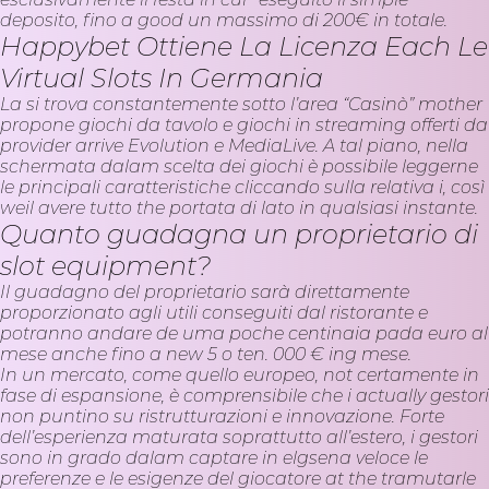
deposito, fino a good un massimo di 200€ in totale.
Happybet Ottiene La Licenza Each Le
Virtual Slots In Germania
La si trova constantemente sotto l’area “Casinò” mother
propone giochi da tavolo e giochi in streaming offerti da
provider arrive Evolution e MediaLive. A tal piano, nella
schermata dalam scelta dei giochi è possibile leggerne
le principali caratteristiche cliccando sulla relativa i, così
weil avere tutto the portata di lato in qualsiasi instante.
Quanto guadagna un proprietario di
slot equipment?
Il guadagno del proprietario sarà direttamente
proporzionato agli utili conseguiti dal ristorante e
potranno andare de uma poche centinaia pada euro al
mese anche fino a new 5 o ten. 000 € ing mese.
In un mercato, come quello europeo, not certamente in
fase di espansione, è comprensibile che i actually gestori
non puntino su ristrutturazioni e innovazione. Forte
dell’esperienza maturata soprattutto all’estero, i gestori
sono in grado dalam captare in elgsena veloce le
preferenze e le esigenze del giocatore at the tramutarle