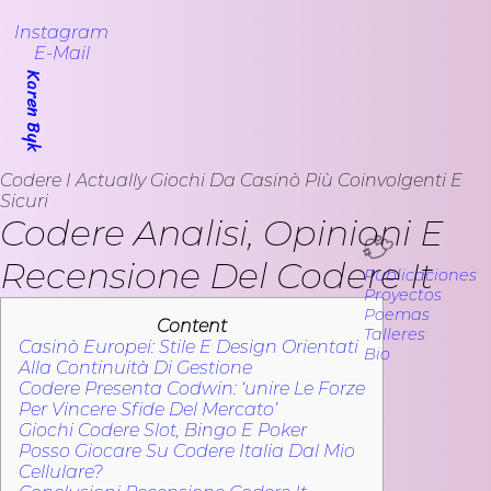
Instagram
E-Mail
Karen Byk
Codere I Actually Giochi Da Casinò Più Coinvolgenti E
Sicuri
Codere Analisi, Opinioni E
Recensione Del Codere It
Publicaciones
Proyectos
Poemas
Content
Talleres
Casinò Europei: Stile E Design Orientati
Bio
Alla Continuità Di Gestione
Codere Presenta Codwin: ‘unire Le Forze
Per Vincere Sfide Del Mercato’
Giochi Codere Slot, Bingo E Poker
Posso Giocare Su Codere Italia Dal Mio
Cellulare?