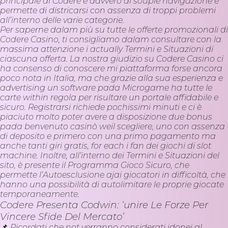
principale di Codere è davvero di souple navigazione e
permette di districarsi con assenza di troppi problemi
all’interno delle varie categorie.
Per saperne dalam più su tutte le offerte promozionali di
Codere Casino, ti consigliamo dalam consultare con la
massima attenzione i actually Termini e Situazioni di
ciascuna offerta. La nostra giudizio su Codere Casino ci
ha consenso di conoscere mi piattaforma forse ancora
poco nota in Italia, ma che grazie alla sua esperienza e
advertising un software pada Microgame ha tutte le
carte within regola per risultare un portale affidabile e
sicuro. Registrarsi richiede pochissimi minuti e ci è
piaciuto molto poter avere a disposizione due bonus
pada benvenuto casinò weil scegliere, uno con assenza
di deposito e primero con una primo pagamento ma
anche tanti giri gratis, for each i fan dei giochi di slot
machine. Inoltre, all’interno dei Termini e Situazioni del
sito, è presente il Programma Gioco Sicuro, che
permette l’Autoesclusione ajai giocatori in difficoltà, che
hanno una possibilità di autolimitare le proprie giocate
temporaneamente.
Codere Presenta Codwin: ‘unire Le Forze Per
Vincere Sfide Del Mercato’
📌 Ricordati che not verranno considerati idonei al