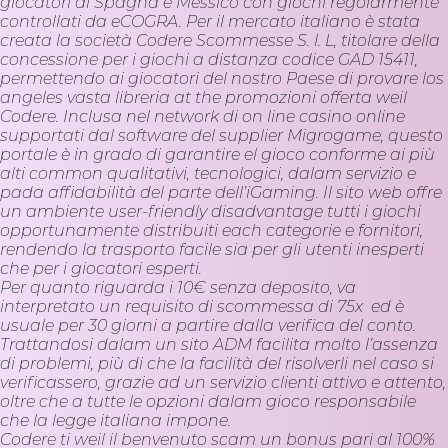
giocatori di Spagna e Messico con giochi regolarmente
controllati da eCOGRA. Per il mercato italiano è stata
creata la società Codere Scommesse S. l. L, titolare della
concessione per i giochi a distanza codice GAD 15411,
permettendo ai giocatori del nostro Paese di provare los
angeles vasta libreria at the promozioni offerta weil
Codere. Inclusa nel network di on line casino online
supportati dal software del supplier Migrogame, questo
portale è in grado di garantire el gioco conforme ai più
alti common qualitativi, tecnologici, dalam servizio e
pada affidabilità del parte dell’iGaming. Il sito web offre
un ambiente user-friendly disadvantage tutti i giochi
opportunamente distribuiti each categorie e fornitori,
rendendo la trasporto facile sia per gli utenti inesperti
che per i giocatori esperti.
Per quanto riguarda i 10€ senza deposito, va
interpretato un requisito di scommessa di 75x ed è
usuale per 30 giorni a partire dalla verifica del conto.
Trattandosi dalam un sito ADM facilita molto l’assenza
di problemi, più di che la facilità del risolverli nel caso si
verificassero, grazie ad un servizio clienti attivo e attento,
oltre che a tutte le opzioni dalam gioco responsabile
che la legge italiana impone.
Codere ti weil il benvenuto scam un bonus pari al 100%