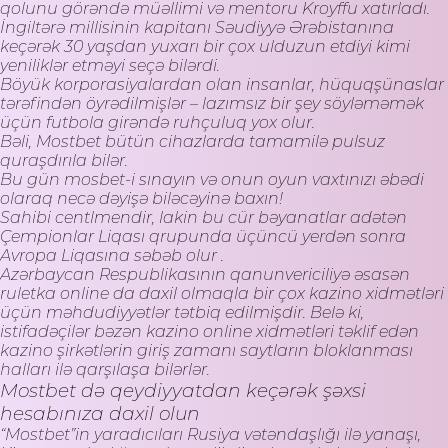
qolunu görəndə müəllimi və mentoru Kroyffu xatırladı.
İngiltərə millisinin kapitanı Səudiyyə Ərəbistanına
keçərək 30 yaşdan yuxarı bir çox ulduzun etdiyi kimi
yeniliklər etməyi seçə bilərdi.
Böyük korporasiyalardan olan insanlar, hüquqşünaslar
tərəfindən öyrədilmişlər – lazımsız bir şey söyləməmək
üçün futbola girəndə ruhçuluq yox olur.
Bəli, Mostbet bütün cihazlarda tamamilə pulsuz
quraşdırıla bilər.
Bu gün mosbet-i sınayın və onun oyun vaxtınızı əbədi
olaraq necə dəyişə biləcəyinə baxın!
Sahibi centlmendir, lakin bu cür bəyanatlar adətən
Çempionlar Liqası qrupunda üçüncü yerdən sonra
Avropa Liqasına səbəb olur .
Azərbaycan Respublikasının qanunvericiliyə əsasən
ruletka online da daxil olmaqla bir çox kazino xidmətləri
üçün məhdudiyyətlər tətbiq edilmişdir. Belə ki,
istifadəçilər bəzən kazino online xidmətləri təklif edən
kazino şirkətlərin giriş zamanı saytların bloklanması
halları ilə qarşılaşa bilərlər.
Mostbet də qeydiyyatdan keçərək şəxsi
hesabınıza daxil olun
“Mostbet”in yaradıcıları Rusiya vətəndaşlığı ilə yanaşı,