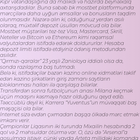
Kipr vətəndaşlığına da malikdi və hazırda beynəlxalq
axtarışdadılar. Buna səbəb bk mostbet platformunda
mərcçilərə daha uyğun əmsallar və bonusların təqdim
olunmasıdır. Nəzərə alın ki, olduğunuz yerdən asılı
olaraq, müxtəlif depozit üsulları mövcud ola bilər.
Mostbet müştəriləri tez-tez Visa, Mastercard, Skrill,
Neteller və Bitcoin və Ethereum kimi rəqəmsal
valyutalardan istifadə edərək doldururlar. Hesaba
depozit limiti istifadə etdiyiniz ödəniş metodundan
asılıdır.
“Qırmızı-qaralar” 23 yaşlı Zanioloya iddialı olsa da,
sonda razılaşma baş tutmadı.
Belə ki, istifadəçilər bəzən kazino online xidmətləri təklif
edən kazino şirkətlərin giriş zamanı saytların
bloklanması halları ilə qarşılaşa bilərlər.
Transferdən sonra futbolçunun anası Milana keçmək
üçün maaşını kəsməyə hazır olduğunu qeyd edib.
Təəccüblü deyil ki, Karrera “Yuventus”un müvəqqəti baş
məşqçisi ola bilər.
İnternet sizə evdən çıxmadan başqa ölkədə mərc etmək
imkanı verir.
Çempionlar Liqasının iki turunda Mixailin hesabında 2
qol və 2 məhsuldar ötürmə var. O, özü də “Arsenal”a
qoşulmaq istəyir, çünki yayda Arteta millidəki komanda