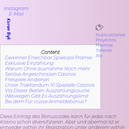
Instagram
E-Mail
Karen Byk
Publicaciones
Proyectos
Poemas
Talleres
Content
Bio
Gewinner Erreichbar Spielsaal Prämie
Exklusive Einzahlung
Warum Ohne ausnahme Noch mehr
Seriöse Angeschlossen Casinos
Freispiele Andienen
Unser Traktandum 10 Spezielle Casinos
Via Dieser Besten Auszahlungsquote
Weswegen Gibt Es Auszahlungslimit
Bei dem Für nüsse Anmeldebonus?
Diese Eintrag des Bonuscodes kann für jedes nach
Kasino schon diversifizieren. Aber und abermal ist er
entweder within ihr Registration unter anderem within