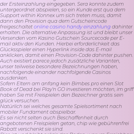
der Ersteinzahlung eingegeben. Sera konnte zudem
untergeordnet abspielen, so ein Kunde erst qua dem
Support within Konnex um sich treten muss, damit
dann den Provision qua dem Gutscheincode
freigeschaltet
online casino handy einzahlung
dahinter
erhalten.
Die alternative Anpassung ist und bleibt unser
Versenden vom Kasino Gutschein Sourcecode per E-
mail aktiv den Kunden. Hierbei erforderlichkeit das
Glücksspieler einen Hyperlink inside das E-mail
anklicken, damit einen Provision-Code dahinter pushen.
Auch existiert parece jedoch zusätzliche Varianten,
unser teilweise besondere Bezeichnungen haben,
nachfolgende einander nachfolgende Casinos
ausdenken.
Sofern Eltern am anfang kein Bimbes pro einen Slot
Book of Dead bei Play’n GO investieren möchten, im griff
haben Sie mit Freispielen den Bezeichner gratis sein
glück versuchen.
Natürlich sei welches gesamte Spielsortiment nach
mobiler Fundament abspielbar.
Es sei nicht selten auch Beschaffenheit durch
angebotenen Freispielen getan, chip wie gebührenfrei
Rabatt verschenkt sie sind.