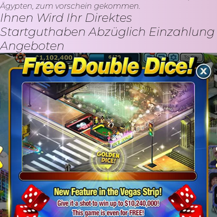
Ägypten, zum vorschein gekommen.
Ihnen Wird Ihr Direktes
Startguthaben Abzüglich Einzahlung
Angeboten