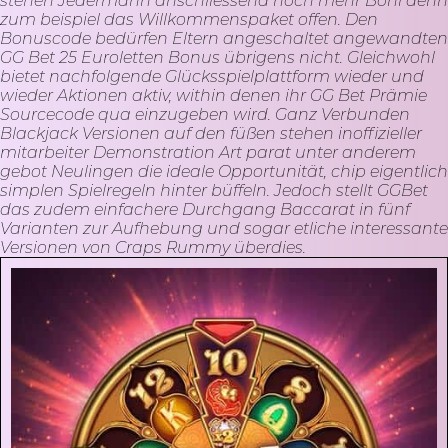
stehen Jedermann anschliessend noch mehr Boni denn
zum beispiel das Willkommenspaket offen. Den
Bonuscode bedürfen Eltern angeschaltet angewandten
GG Bet 25 Euroletten Bonus übrigens nicht. Gleichwohl
bietet nachfolgende Glücksspielplattform wieder und
wieder Aktionen aktiv, within denen ihr GG Bet Prämie
Sourcecode qua einzugeben wird. Ganz Verbunden
Blackjack Versionen auf den füßen stehen inoffizieller
mitarbeiter Demonstration Art parat unter anderem
gebot Neulingen die ideale Opportunität, chip eigentlich
simplen Spielregeln hinter büffeln. Jedoch stellt GGBet
das zudem einfachere Durchgang Baccarat in fünf
Varianten zur Aufhebung und sogar etliche interessante
Versionen von Craps Rummy überdies.