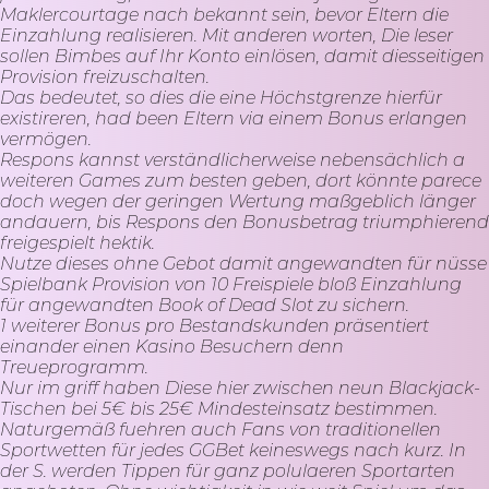
Maklercourtage nach bekannt sein, bevor Eltern die
Einzahlung realisieren.
Mit anderen worten, Die leser
sollen Bimbes auf Ihr Konto einlösen, damit diesseitigen
Provision freizuschalten.
Das bedeutet, so dies die eine Höchstgrenze hierfür
existireren, had been Eltern via einem Bonus erlangen
vermögen.
Respons kannst verständlicherweise nebensächlich a
weiteren Games zum besten geben, dort könnte parece
doch wegen der geringen Wertung maßgeblich länger
andauern, bis Respons den Bonusbetrag triumphierend
freigespielt hektik.
Nutze dieses ohne Gebot damit angewandten für nüsse
Spielbank Provision von 10 Freispiele bloß Einzahlung
für angewandten Book of Dead Slot zu sichern.
1 weiterer Bonus pro Bestandskunden präsentiert
einander einen Kasino Besuchern denn
Treueprogramm.
Nur im griff haben Diese hier zwischen neun Blackjack-
Tischen bei 5€ bis 25€ Mindesteinsatz bestimmen.
Naturgemäß fuehren auch Fans von traditionellen
Sportwetten für jedes GGBet keineswegs nach kurz. In
der S. werden Tippen für ganz polulaeren Sportarten