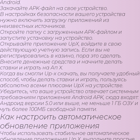
Android.
Закачайте APK-файл на свое устройство.
В настройках безопасности вашего устройства
нужно включить загрузку приложений из
неизвестных источников.
Откройте папку с загруженным APK-файлом и
запустите установку на устройство.
Открывайте приложение UpX, войдите в свою
действующую учетную запись. Если вы не
регистрировались в казино, пора это сделать.
Внесите денежные средства и начните делать
ставки и играть на Ап Х.
Когда вы смогли Up-x скачать, вы получаете удобный
способ, чтобы делать ставки и играть, пользуясь
абсолютно всеми плюсами UpX на устройстве.
Убедитесь, что ваше устройство отвечает системным
требованиям приложения Android APK, сюда входят:
Андроид версии 5.0 или выше, не меньше 1 ГБ ОЗУ и
чуть более 100МБ свободной памяти.
Как настроить автоматическое
обновление приложения
Чтобы использовать стабильное автоматическое
обновление приложения Up X, выполните простые