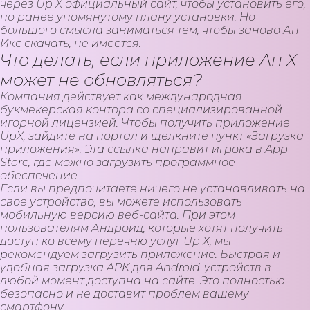
через Up X официальный сайт, чтобы установить его,
по ранее упомянутому плану установки. Но
большого смысла заниматься тем, чтобы заново Ап
Икс скачать, не имеется.
Что делать, если приложение Ап Х
может не обновляться?
Компания действует как международная
букмекерская контора со специализированной
игорной лицензией. Чтобы получить приложение
UpX, зайдите на портал и щелкните пункт «Загрузка
приложения». Эта ссылка направит игрока в App
Store, где можно загрузить программное
обеспечение.
Если вы предпочитаете ничего не устанавливать на
свое устройство, вы можете использовать
мобильную версию веб-сайта. При этом
пользователям Андроид, которые хотят получить
доступ ко всему перечню услуг Up X, мы
рекомендуем загрузить приложение. Быстрая и
удобная загрузка APK для Android-устройств в
любой момент доступна на сайте. Это полностью
безопасно и не доставит проблем вашему
смартфону.