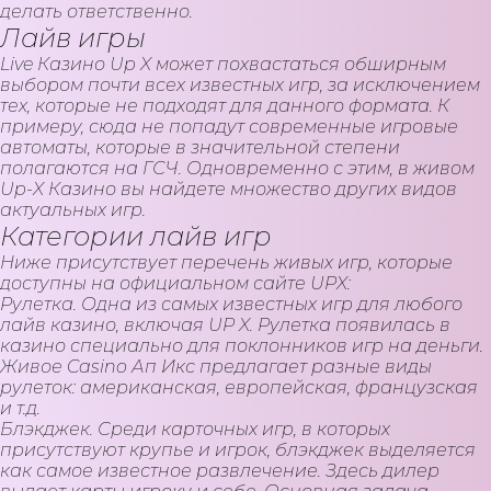
делать ответственно.
Лайв игры
Live Казино Up X может похвастаться обширным
выбором почти всех известных игр, за исключением
тех, которые не подходят для данного формата. К
примеру, сюда не попадут современные игровые
автоматы, которые в значительной степени
полагаются на ГСЧ. Одновременно с этим, в живом
Up-X Казино вы найдете множество других видов
актуальных игр.
Категории лайв игр
Ниже присутствует перечень живых игр, которые
доступны на официальном сайте UPX:
Рулетка. Одна из самых известных игр для любого
лайв казино, включая UP X. Рулетка появилась в
казино специально для поклонников игр на деньги.
Живое Casino Ап Икс предлагает разные виды
рулеток: американская, европейская, французская
и т.д.
Блэкджек. Среди карточных игр, в которых
присутствуют крупье и игрок, блэкджек выделяется
как самое известное развлечение. Здесь дилер