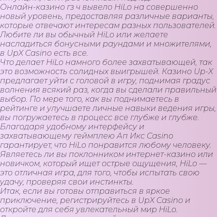
Онлайн-казино гз ч вывело HiLo на совершенно
новый уровень, предоставляя различные варианты,
которые отвечают интересам разных пользователей.
Любите ли вы обычный HiLo или желаете
насладиться бонусными раундами и множителями,
в UpX Casino есть все.
Что делает HiLo намного более захватывающей, так
это возможность солидных выигрышей. Казино Up-X
предлагает уйти с головой в игру, поднимая градус
волнения всякий раз, когда вы сделали правильный
выбор. По мере того, как вы поднимаетесь в
рейтинге и улучшаете личные навыки ведения игры,
вы погружаетесь в процесс все глубже и глубже.
Благодаря удобному интерфейсу и
захватывающему геймплею Ап Икс Casino
гарантирует, что HiLo понравится любому человеку.
Являетесь ли вы поклонником интернет-казино или
новичком, который ищет острые ощущения, HiLo —
это отличная игра, для того, чтобы испытать свою
удачу, проверяя свои инстинкты.
Итак, если вы готовы отправиться в яркое
приключение, регистрируйтесь в UpX Casino и
откройте для себя увлекательный мир HiLo.