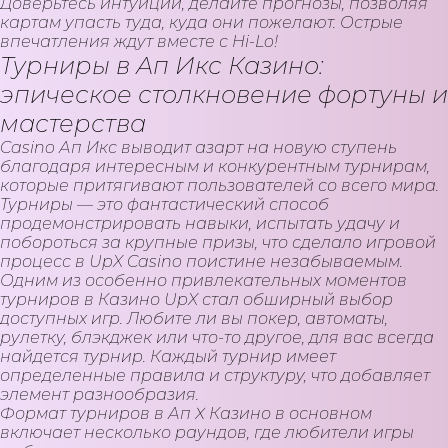
Доверьтесь интуиции, делайте прогнозы, позволяя
картам упасть туда, куда они пожелают. Острые
впечатления ждут вместе с Hi-Lo!
Турниры в Ап Икс Казино:
эпическое столкновение фортуны и
мастерства
Casino Ап Икс выводит азарт на новую ступень
благодаря интересным и конкурентным турнирам,
которые притягивают пользователей со всего мира.
Турниры — это фантастический способ
продемонстрировать навыки, испытать удачу и
побороться за крупные призы, что сделало игровой
процесс в UpX Casino поистине незабываемым.
Одним из особенно привлекательных моментов
турниров в Казино UpX стал обширный выбор
доступных игр. Любите ли вы покер, автоматы,
рулетку, блэкджек или что-то другое, для вас всегда
найдется турнир. Каждый турнир имеет
определенные правила и структуру, что добавляет
элемент разнообразия.
Формат турниров в Ап Х Казино в основном
включает несколько раундов, где любители игры