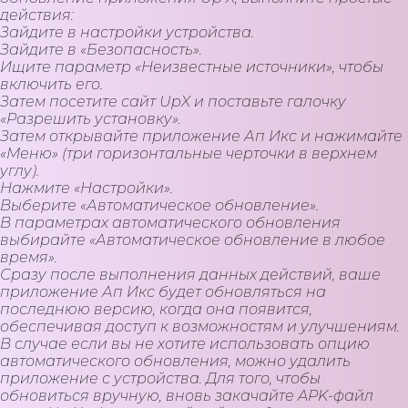
действия:
Зайдите в настройки устройства.
Зайдите в «Безопасность».
Ищите параметр «Неизвестные источники», чтобы
включить его.
Затем посетите сайт UpX и поставьте галочку
«Разрешить установку».
Затем открывайте приложение Ап Икс и нажимайте
«Меню» (три горизонтальные черточки в верхнем
углу).
Нажмите «Настройки».
Выберите «Автоматическое обновление».
В параметрах автоматического обновления
выбирайте «Автоматическое обновление в любое
время».
Сразу после выполнения данных действий, ваше
приложение Ап Икс будет обновляться на
последнюю версию, когда она появится,
обеспечивая доступ к возможностям и улучшениям.
В случае если вы не хотите использовать опцию
автоматического обновления, можно удалить
приложение с устройства. Для того, чтобы
обновиться вручную, вновь закачайте APK-файл