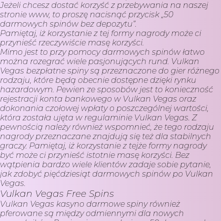
Jeżeli chcesz dostać korzyść z przebywania na naszej
stronie www, to proszę nacisnąć przycisk „50
darmowych spinów bez depozytu”.
Pamiętaj, iż korzystanie z tej formy nagrody może ci
przynieść rzeczywiście masę korzyści.
Mimo jest to przy pomocy darmowych spinów łatwo
można rozegrać wiele pasjonujących rund. Vulkan
Vegas bezpłatne spiny są przeznaczone do gier różnego
rodzaju, które będą obecnie dostępne dzięki rynku
hazardowym. Pewien ze sposobów jest to konieczność
rejestracji konta bankowego w Vulkan Vegas oraz
dokonania czołowej wpłaty o poszczególnej wartości,
która została ujęta w regulaminie Vulkan Vegas. Z
pewnością należy również wspomnieć, że tego rodzaju
nagrody przeznaczane znajdują się też dla stabilnych
graczy. Pamiętaj, iż korzystanie z tejże formy nagrody
być może ci przynieść istotnie masę korzyści. Bez
wątpienia bardzo wiele klientów zadaje sobie pytanie,
jak zdobyć pięćdziesiąt darmowych spinów po Vulkan
Vegas.
Vulkan Vegas Free Spins
Vulkan Vegas kasyno darmowe spiny również
pferowane są między odmiennymi dla nowych