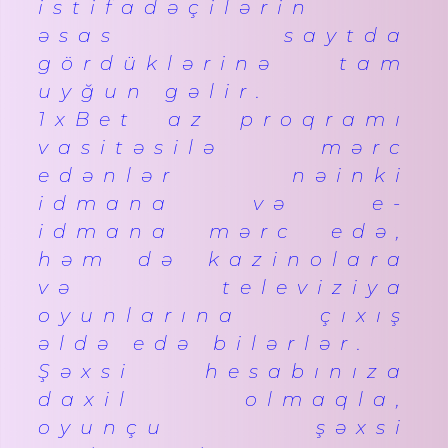
istifadəçilərin
əsas saytda
gördüklərinə tam
uyğun gəlir.
1xBet az proqramı
vasitəsilə mərc
edənlər nəinki
idmana və e-
idmana mərc edə,
həm də kazinolara
və televiziya
oyunlarına çıxış
əldə edə bilərlər.
Şəxsi hesabınıza
daxil olmaqla,
oyunçu şəxsi