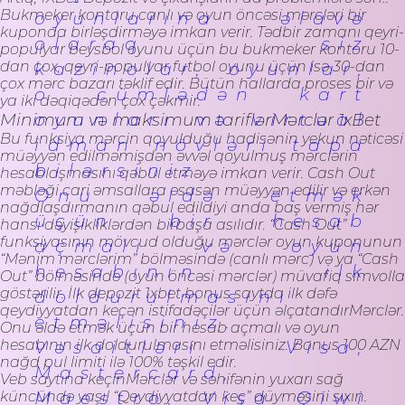
Bukmeker kontoru canlı və oyun öncəsi mərcləri bir
oyunlarına əlavə
kuponda birləşdirməyə imkan verir. Tədbir zamanı qeyri-
olaraq siz
populyar beysbol oyunu üçün bu bukmeker kontoru 10-
dan çox, qeyri-populyar futbol oyunu üçün isə 30-dan
kazinolar, oyunlar,
çox mərc bazarı təklif edir. Bütün hallarda proses bir və
o cümlədən kart
ya iki dəqiqədən çox çəkmir.
oyunları və virtual
Minimum və maksimum tariflərMərclər 1xBet
Bu funksiya mərcin qoyulduğu hadisənin yekun nəticəsi
idman növləri tapa
müəyyən edilməmişdən əvvəl qoyulmuş mərclərin
bilərsiniz.
hesablaşmasını qəbul etməyə imkan verir. Cash Out
məbləği cari əmsallara əsasən müəyyən edilir və erkən
Onu əldə etmək
nağdlaşdırmanın qəbul edildiyi anda baş vermiş hər
üçün bir hesab
hansı dəyişikliklərdən birbaşa asılıdır. “Cash Out”
funksiyasının mövcud olduğu mərclər oyun kuponunun
açmalı və oyun
“Mənim mərclərim” bölməsində (canlı mərc) və ya “Cash
hesabının ilk
Out” bölməsində (oyun öncəsi mərclər) müvafiq simvolla
göstərilir. İlk depozit 1xbet bonus saytda ilk dəfə
doldurulmasını
qeydiyyatdan keçən istifadəçilər üçün əlçatandırMərclər.
etməlisiniz.
Onu əldə etmək üçün bir hesab açmalı və oyun
hesabının ilk doldurulmasını etməlisiniz. Bonus 100 AZN
Vəsaitləri Visa,
nağd pul limiti ilə 100% təşkil edir.
Mastercard,
Veb saytına keçinMərclər və səhifənin yuxarı sağ
Maestro, Visa Qiwi
küncündə yaşıl “Qeydiyyatdan keç” düyməsini sıxın.