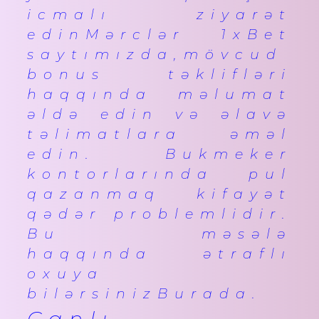
icmalı ziyarət
edinMərclər 1xBet
saytımızda,mövcud
bonus təklifləri
haqqında məlumat
əldə edin və əlavə
təlimatlara əməl
edin. Bukmeker
kontorlarında pul
qazanmaq kifayət
qədər problemlidir.
Bu məsələ
haqqında ətraflı
oxuya
bilərsinizBurada.
Canlı