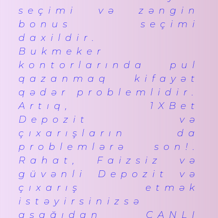
seçimi və zəngin
bonus seçimi
daxildir.
Bukmeker
kontorlarında pul
qazanmaq kifayət
qədər problemlidir.
Artıq, 1XBet
Depozit və
çıxarışların da
problemlərə son!.
Rahat, Faizsiz və
güvənli Depozit və
çıxarış etmək
istəyirsinizsə
aşağıdan CANLI