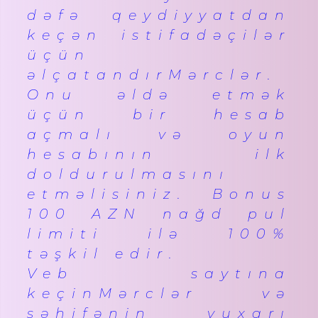
dəfə qeydiyyatdan
keçən istifadəçilər
üçün
əlçatandırMərclər.
Onu əldə etmək
üçün bir hesab
açmalı və oyun
hesabının ilk
doldurulmasını
etməlisiniz. Bonus
100 AZN nağd pul
limiti ilə 100%
təşkil edir.
Veb saytına
keçinMərclər və
səhifənin yuxarı