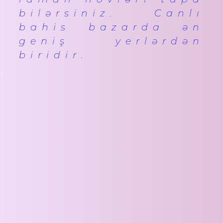
bilərsiniz. Canlı
bahis bazarda ən
geniş yerlərdən
biridir.