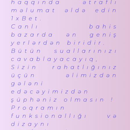
haqqında ətraflı
məlumat əldə edin
1xBet.
Canlı bahis
bazarda ən geniş
yerlərdən biridir.
Bütün suallarınızı
cavablayacayıq,
Sizin rahatlığınız
üçün əlimizdən
gələni
edəcəyimizdən
şüphəniz olmasın !
Proqramın
funksionallığı və
dizaynı