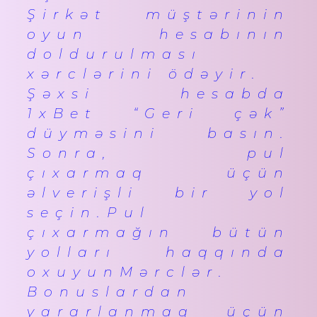
Şirkət müştərinin
oyun hesabının
doldurulması
xərclərini ödəyir.
Şəxsi hesabda
1xBet “Geri çək”
düyməsini basın.
Sonra, pul
çıxarmaq üçün
əlverişli bir yol
seçin.Pul
çıxarmağın bütün
yolları haqqında
oxuyunMərclər.
Bonuslardan
yararlanmaq üçün