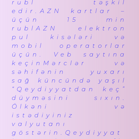
rubl təşkil
edir.AZN kartlar –
üçün 15 min
rublAZN elektron
pul kisələri və
mobil operatorlar
üçün. Veb saytına
keçinMərclər və
səhifənin yuxarı
sağ küncündə yaşıl
“Qeydiyyatdan keç”
düyməsini sıxın.
Ölkəni və
istədiyiniz
valyutanı
göstərin.Qeydiyyat