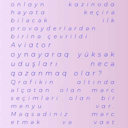
onlayn kazinoda
həyata keçirə
biləcək ilk
provayderlərdən
birinə çevrildi.
Aviator
oynayaraq yüksək
uduşları necə
qazanmaq olar?
Qrafikin altında
əlçatan olan mərc
seçimləri olan bir
menyu var.
Məqsədiniz mərc
etmək və vaxt