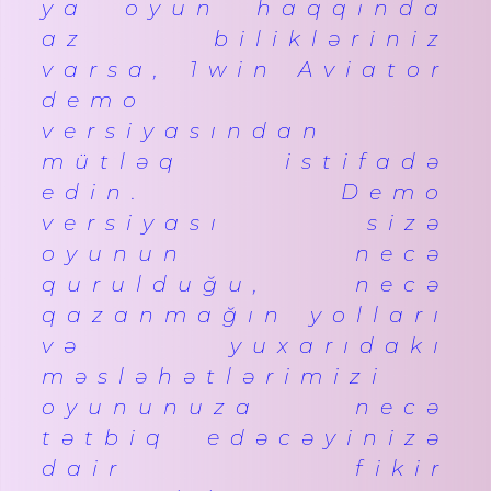
ya oyun haqqında
az bilikləriniz
varsa, 1win Aviator
demo
versiyasından
mütləq istifadə
edin. Demo
versiyası sizə
oyunun necə
qurulduğu, necə
qazanmağın yolları
və yuxarıdakı
məsləhətlərimizi
oyununuza necə
tətbiq edəcəyinizə
dair fikir