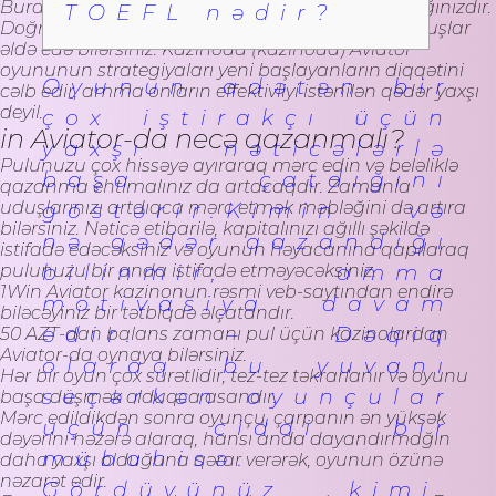
Burada əsas məsələ, ona nə qədər sadiq qalmağınızdır.
TOEFL nədir?
Doğru – strategiyanı sona kimi izləsəniz, yaxşı uduşlar
əldə edə bilərsiniz. Kazinoda (kazinoda) Aviator
oyununun strategiyaları yeni başlayanların diqqətini
Oyunun adətən bir
cəlb edir, amma onların effektivliyi istənilən qədər yaxşı
deyil.
çox iştirakçı üçün
in Aviator-da necə qazanmalı?
yaxşı nəticələrlə
Pulunuzu çox hissəyə ayıraraq mərc edin və beləliklə
başa çatdığını
qazanma ehtimalınız da artacaqdır. Zamanla
uduşlarınızı artdıqca mərc etmək məbləğini də artıra
göstərir.Kimin və
bilərsiniz. Nəticə etibarilə, kapitalınızı ağıllı şəkildə
nə qədər qazandığı
istifadə edəcəksiniz və oyunun həyacanına qapılaraq
bilinmir, amma
pulunuzu bir anda istifadə etməyəcəksiniz.
1Win Aviator kazinonun rəsmi veb-saytından endirə
motivasiya davam
biləcəyiniz bir tətbiqdə əlçatandır.
edir. – Dəqiq
50 AZT-dan balans zamanı pul üçün kazinolardan
Aviator-da oynaya bilərsiniz.
olaraq bu yuvanı
Hər bir oyun çox sürətlidir, tez-tez təkrarlanır və oyunu
seçərkən oyunçular
başa düşmək olduqca asandır.
Mərc edildikdən sonra oyunçu, çarpanın ən yüksək
üçün ciddi bir
dəyərini nəzərə alaraq, hansı anda dayandırmağın
mübahisə.
daha yaxşı olduğuna qərar verərək, oyunun özünə
nəzarət edir.
Gördüyünüz kimi,