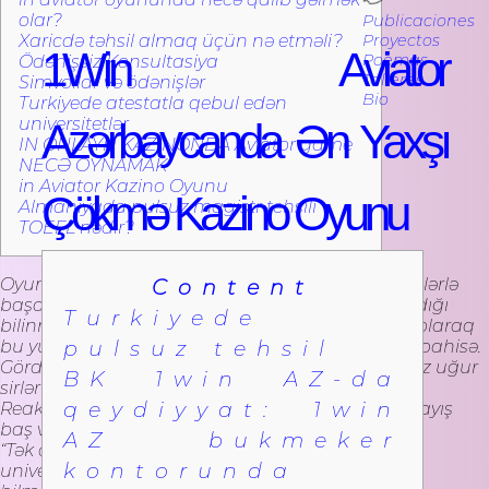
olar?
Publicaciones
Xaricdə təhsil almaq üçün nə etməli?
Proyectos
1Win Aviator
Poemas
Ödənişsiz Konsultasiya
Talleres
Simvollar və ödənişlər
Bio
Turkiyede atestatla qebul edən
universitetlər
Azərbaycanda Ən Yaxşı
IN ONLAYN KAZİNONDA Aviator game
NECƏ OYNAMAK
in Aviator Kazino Oyunu
Çökmə Kazino Oyunu
Almaniyada pulsuz magistr tehsili
TOEFL nədir?
Oyunun adətən bir çox iştirakçı üçün yaxşı nəticələrlə
Content
başa çatdığını göstərir.Kimin və nə qədər qazandığı
Turkiyede
bilinmir, amma motivasiya davam edir. – Dəqiq olaraq
pulsuz tehsil
bu yuvanı seçərkən oyunçular üçün ciddi bir mübahisə.
Gördüyünüz kimi, hətta bu sadə slot maşınının öz uğur
BK 1win AZ-da
sirləri var.
qeydiyyat: 1win
Reaktiv uçuş zamanı bir raundda əmsallar partlayış
baş verməzdən əvvəl böyük dəyərlərə çata bilər.
AZ bukmeker
“Tək attestat nəticələrim ilə Ukraniyanın ən yaxşı
kontorunda
universitetlərindən birinə qəbul olduğuma inana