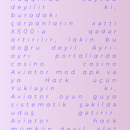
deyilir ki,
buradakı
çarpanların xətti
X500-ə qədər
artırılır, lakin bu
doğru deyil. Ayrı-
ayrı portallarda
casino casino
Aviator mod apk və
ya Hack üçün
Yükləyin ki,
Aviator oyun guya
sistematik şəkildə
uduş gətirir.
Aviator hack
mümkün deyil, slot